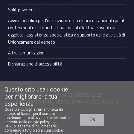
Split payment
Avviso pubblico per l’istituzione di un elenco di candidati per il
conferimento di incarichi di natura intellettuale aventi ad
oggetto l’assistenza specialistica a supporto delle attività di
Unioncamere del Veneto
Altre comunicazioni
Dichiarazione di accessibilità
Questo sito usa i cookie
© 2021 Unioncamere | P.IVA 02406800272 | C.F.
per migliorare la tua
80009100274 | C.U.U. UFZ42J | C.IPA urdc_027 | Ateco: S
esperienza
94.11.00
Questo sito, o gli strumenti terzi da
questo utilizzati, per il corretto
Torna in cima ↑
funzionamento si avvalgono dei cookie
Ok
Facebook Unioncamere Veneto
Twitter Unioncamere Veneto
Youtube Unioncamere Veneto
Linkedin Unioncamere Veneto
descritti nella cookie policy.
Se vuoi saperne di più o negare il
consenso a tutti o ad alcuni cookie,