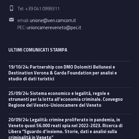
Phone number:
Tel. +39 041 0999311
Email address:
email:
unione@ven.camcom.it
PEC:
unioncamereveneto@pec.it
ULTIMI COMUNICATI STAMPA
19/10/24: Partnership con DMO Dolomiti Bellunesi e
Destination Verona & Garda Foundation per analisi e
studio di dati turistici
25/09/24: Sistema economico e legalità, regole e
strumenti per la lotta all’economia criminale. Convegno
Regione del Veneto-Unioncamere del Veneto
20/09/24: Legalità: crimine proliferato in pandemia, in
Veneto quasi 56.000 reati spia nel 2022-2023. Ricerca di
Libera “Sguardo d’insieme. Storie, dati e analisi sulla
criminalità in Veneto”