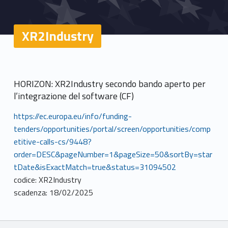
XR2Industry
HORIZON: XR2Industry secondo bando aperto per
l’integrazione del software (CF)
https://ec.europa.eu/info/funding-
tenders/opportunities/portal/screen/opportunities/comp
etitive-calls-cs/9448?
order=DESC&pageNumber=1&pageSize=50&sortBy=star
tDate&isExactMatch=true&status=31094502
codice: XR2Industry
scadenza: 18/02/2025
Breadcrumbs navigation