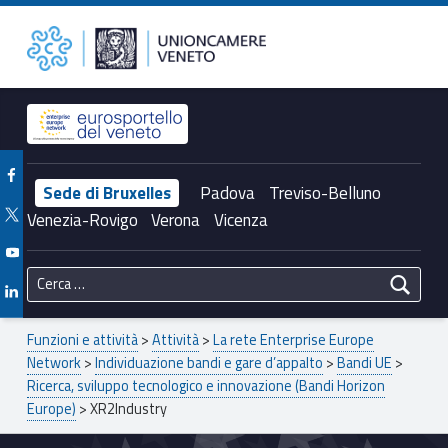
Primary Menu
XR2Industry – Unioncamere del Veneto
Unioncamere del Veneto
Header info sidebar
Facebook Unioncamere Veneto
Sede di Bruxelles
Padova
Treviso-Belluno
Twitter Unioncamere Veneto
Venezia-Rovigo
Verona
Vicenza
Youtube Unioncamere Veneto
Ricerca per:
Linkedin Unioncamere Veneto
Breadcrumbs navigation
Funzioni e attività
>
Attività
>
La rete Enterprise Europe
Network
>
Individuazione bandi e gare d’appalto
>
Bandi UE
>
Ricerca, sviluppo tecnologico e innovazione (Bandi Horizon
Europe)
>
XR2Industry