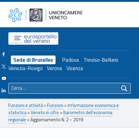
Primary Menu
Unioncamere del Veneto
Aggiornamento N. 2 – 2019 – Unioncamere del Veneto
Header info sidebar
Facebook Unioncamere Veneto
Sede di Bruxelles
Padova
Treviso-Belluno
Twitter Unioncamere Veneto
Venezia-Rovigo
Verona
Vicenza
Youtube Unioncamere Veneto
Ricerca per:
Linkedin Unioncamere Veneto
Breadcrumbs navigation
Funzioni e attività
>
Funzioni
>
Informazione economica e
statistica
>
Veneto in cifre
>
Barometro dell'economia
regionale
>
Aggiornamento N. 2 – 2019