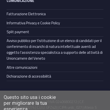
COMUNICAZIONE
Fatturazione Elettronica
Informativa Privacy e Cookie Policy
Split payment
Avviso pubblico per l’istituzione di un elenco di candidati per il
conferimento di incarichi di natura intellettuale aventi ad
oggetto l’assistenza specialistica a supporto delle attività di
Unioncamere del Veneto
Altre comunicazioni
Dichiarazione di accessibilità
Questo sito usa i cookie
© 2021 Unioncamere | P.IVA 02406800272 | C.F.
per migliorare la tua
80009100274 | C.U.U. UFZ42J | C.IPA urdc_027 | Ateco: S
esperienza