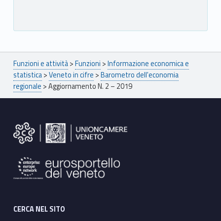
Breadcrumbs navigation
Funzioni e attività
>
Funzioni
>
Informazione economica e
statistica
>
Veneto in cifre
>
Barometro dell'economia
regionale
>
Aggiornamento N. 2 – 2019
Footer sidebar
CERCA NEL SITO