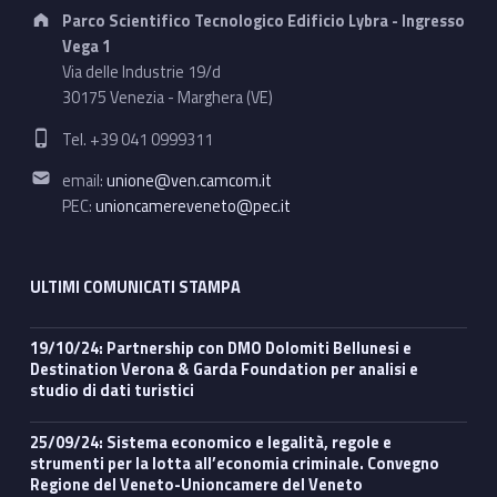
Address:
Parco Scientifico Tecnologico Edificio Lybra - Ingresso
Vega 1
Via delle Industrie 19/d
30175 Venezia - Marghera (VE)
Phone number:
Tel. +39 041 0999311
Email address:
email:
unione@ven.camcom.it
PEC:
unioncamereveneto@pec.it
ULTIMI COMUNICATI STAMPA
19/10/24: Partnership con DMO Dolomiti Bellunesi e
Destination Verona & Garda Foundation per analisi e
studio di dati turistici
25/09/24: Sistema economico e legalità, regole e
strumenti per la lotta all’economia criminale. Convegno
Regione del Veneto-Unioncamere del Veneto