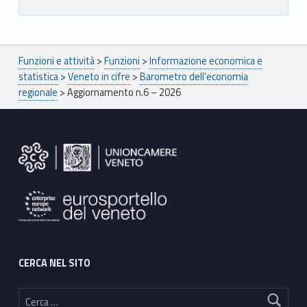
Breadcrumbs navigation
Funzioni e attività
>
Funzioni
>
Informazione economica e
statistica
>
Veneto in cifre
>
Barometro dell'economia
regionale
>
Aggiornamento n.6 – 2026
Footer sidebar
CERCA NEL SITO
Ricerca per: