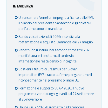
Sidebar
IN EVIDENZA
Unioncamere Veneto: l’impegno a fianco delle PMI.
Il bilancio del presidente Santocono e gli obiettivi
per l’ultimo anno di mandato
Bando veicoli aziendali 2026: incentivi alla
rottamazione e acquisto. Domande dal 27 maggio
VenetoCongiuntura: nel secondo trimestre 2026
manifattura in tenuta, ma il contesto
internazionale resta denso di incognite
Sostieni il futuro di Erasmus per Giovani
Imprenditori (EYE): raccolta firme per garantirne il
riconoscimento nel prossimo bilancio UE
Formazione e supporto SUAP 2026: il nuovo
programma veneto, ogni giovedì dal 24 settembre
al 26 novembre
Online il n. 7/2026 Barometro dell’economia