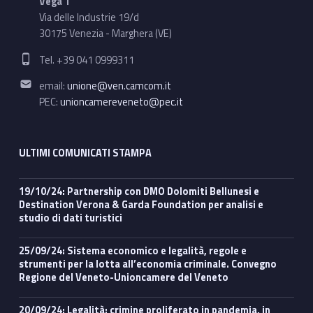
Vega 1
Via delle Industrie 19/d
30175 Venezia - Marghera (VE)
Phone number:
Tel. +39 041 0999311
Email address:
email:
unione@ven.camcom.it
PEC:
unioncamereveneto@pec.it
ULTIMI COMUNICATI STAMPA
19/10/24: Partnership con DMO Dolomiti Bellunesi e
Destination Verona & Garda Foundation per analisi e
studio di dati turistici
25/09/24: Sistema economico e legalità, regole e
strumenti per la lotta all’economia criminale. Convegno
Regione del Veneto-Unioncamere del Veneto
20/09/24: Legalità: crimine proliferato in pandemia, in