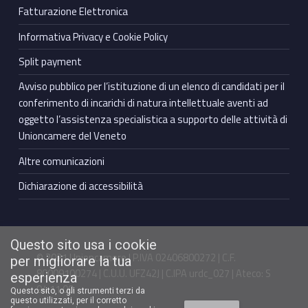
Fatturazione Elettronica
Informativa Privacy e Cookie Policy
Split payment
Avviso pubblico per l’istituzione di un elenco di candidati per il
conferimento di incarichi di natura intellettuale aventi ad
oggetto l’assistenza specialistica a supporto delle attività di
Unioncamere del Veneto
Altre comunicazioni
Dichiarazione di accessibilità
Questo sito usa i cookie
© 2021 Unioncamere | P.IVA 02406800272 | C.F.
per migliorare la tua
80009100274 | C.U.U. UFZ42J | C.IPA urdc_027 | Ateco: S
esperienza
94.11.00
Questo sito, o gli strumenti terzi da
questo utilizzati, per il corretto