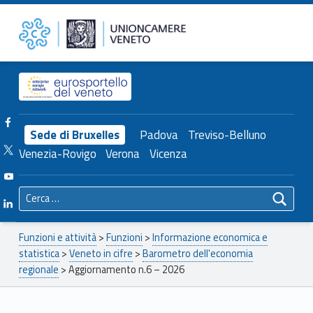
Primary Menu
Unioncamere del Veneto
Aggiornamento n.6 – 2026 – Unioncamere del Veneto
Header info sidebar
Facebook Unioncamere Veneto
Sede di Bruxelles
Padova
Treviso-Belluno
Twitter Unioncamere Veneto
Venezia-Rovigo
Verona
Vicenza
Youtube Unioncamere Veneto
Ricerca per:
Linkedin Unioncamere Veneto
Breadcrumbs navigation
Funzioni e attività
>
Funzioni
>
Informazione economica e
statistica
>
Veneto in cifre
>
Barometro dell'economia
regionale
>
Aggiornamento n.6 – 2026