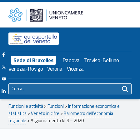
Primary Menu
Unioncamere del Veneto
Aggiornamento N. 9 – 2020 – Unioncamere del Veneto
Header info sidebar
Facebook Unioncamere Veneto
Sede di Bruxelles
Padova
Treviso-Belluno
Twitter Unioncamere Veneto
Venezia-Rovigo
Verona
Vicenza
Youtube Unioncamere Veneto
Ricerca per:
Linkedin Unioncamere Veneto
Breadcrumbs navigation
Funzioni e attività
>
Funzioni
>
Informazione economica e
statistica
>
Veneto in cifre
>
Barometro dell'economia
regionale
>
Aggiornamento N. 9 – 2020