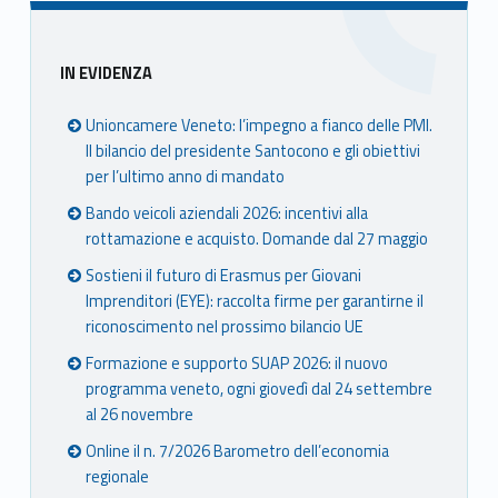
Sidebar
IN EVIDENZA
Unioncamere Veneto: l’impegno a fianco delle PMI.
Il bilancio del presidente Santocono e gli obiettivi
per l’ultimo anno di mandato
Bando veicoli aziendali 2026: incentivi alla
rottamazione e acquisto. Domande dal 27 maggio
Sostieni il futuro di Erasmus per Giovani
Imprenditori (EYE): raccolta firme per garantirne il
riconoscimento nel prossimo bilancio UE
Formazione e supporto SUAP 2026: il nuovo
programma veneto, ogni giovedì dal 24 settembre
al 26 novembre
Online il n. 7/2026 Barometro dell’economia
regionale