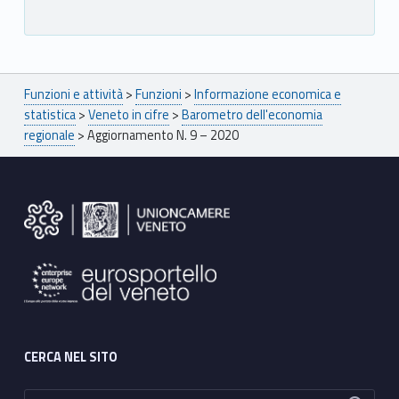
Breadcrumbs navigation
Funzioni e attività
>
Funzioni
>
Informazione economica e
statistica
>
Veneto in cifre
>
Barometro dell'economia
regionale
>
Aggiornamento N. 9 – 2020
Footer sidebar
CERCA NEL SITO
Ricerca per: