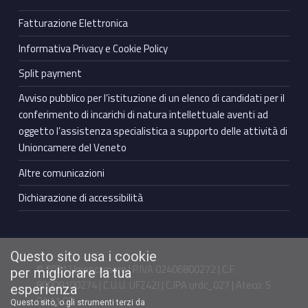
Fatturazione Elettronica
Informativa Privacy e Cookie Policy
Split payment
Avviso pubblico per l’istituzione di un elenco di candidati per il
conferimento di incarichi di natura intellettuale aventi ad
oggetto l’assistenza specialistica a supporto delle attività di
Unioncamere del Veneto
Altre comunicazioni
Dichiarazione di accessibilità
Questo sito usa i cookie
© 2021 Unioncamere | P.IVA 02406800272 | C.F.
per migliorare la tua
80009100274 | C.U.U. UFZ42J | C.IPA urdc_027 | Ateco: S
esperienza
94.11.00
Questo sito, o gli strumenti terzi da