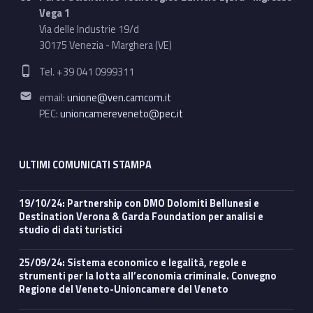
Vega 1
Via delle Industrie 19/d
30175 Venezia - Marghera (VE)
Phone number:
Tel. +39 041 0999311
Email address:
email:
unione@ven.camcom.it
PEC:
unioncamereveneto@pec.it
ULTIMI COMUNICATI STAMPA
19/10/24: Partnership con DMO Dolomiti Bellunesi e
Destination Verona & Garda Foundation per analisi e
studio di dati turistici
25/09/24: Sistema economico e legalità, regole e
strumenti per la lotta all’economia criminale. Convegno
Regione del Veneto-Unioncamere del Veneto