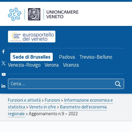
Primary Menu
Unioncamere del Veneto
Aggiornamento n.9 – 2022 – Unioncamere del Veneto
Header info sidebar
Facebook Unioncamere Veneto
Sede di Bruxelles
Padova
Treviso-Belluno
Twitter Unioncamere Veneto
Venezia-Rovigo
Verona
Vicenza
Youtube Unioncamere Veneto
Ricerca per:
Linkedin Unioncamere Veneto
Breadcrumbs navigation
Funzioni e attività
>
Funzioni
>
Informazione economica e
statistica
>
Veneto in cifre
>
Barometro dell'economia
regionale
>
Aggiornamento n.9 – 2022