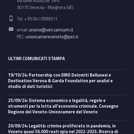
Via delle Industrie 19/d
30175 Venezia - Marghera (VE)
Phone number:
Tel. +39 041 0999311
Email address:
email:
unione@ven.camcom.it
PEC:
unioncamereveneto@pec.it
ULTIMI COMUNICATI STAMPA
19/10/24: Partnership con DMO Dolomiti Bellunesi e
Destination Verona & Garda Foundation per analisi e
studio di dati turistici
25/09/24: Sistema economico e legalità, regole e
strumenti per la lotta all’economia criminale. Convegno
Regione del Veneto-Unioncamere del Veneto
20/09/24: Legalità: crimine proliferato in pandemia, in
Veneto quasi 56.000 reati spia nel 2022-2023. Ricerca di