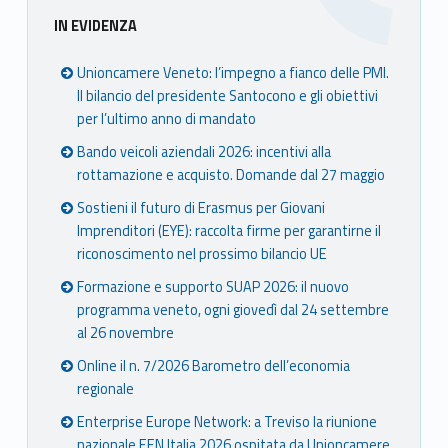
Sidebar
IN EVIDENZA
Unioncamere Veneto: l’impegno a fianco delle PMI.
Il bilancio del presidente Santocono e gli obiettivi
per l’ultimo anno di mandato
Bando veicoli aziendali 2026: incentivi alla
rottamazione e acquisto. Domande dal 27 maggio
Sostieni il futuro di Erasmus per Giovani
Imprenditori (EYE): raccolta firme per garantirne il
riconoscimento nel prossimo bilancio UE
Formazione e supporto SUAP 2026: il nuovo
programma veneto, ogni giovedì dal 24 settembre
al 26 novembre
Online il n. 7/2026 Barometro dell’economia
regionale
Enterprise Europe Network: a Treviso la riunione
nazionale EEN Italia 2026 ospitata da Unioncamere