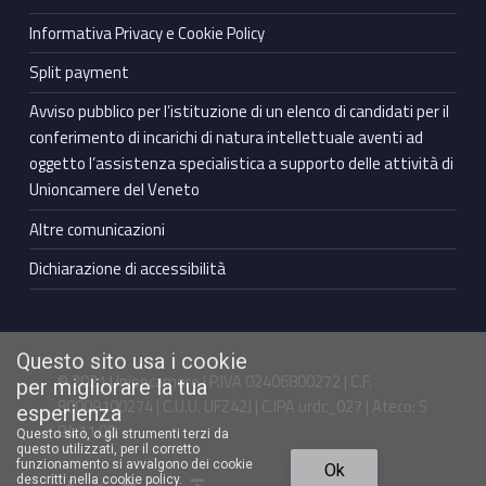
Informativa Privacy e Cookie Policy
Split payment
Avviso pubblico per l’istituzione di un elenco di candidati per il
conferimento di incarichi di natura intellettuale aventi ad
oggetto l’assistenza specialistica a supporto delle attività di
Unioncamere del Veneto
Altre comunicazioni
Dichiarazione di accessibilità
Questo sito usa i cookie
© 2021 Unioncamere | P.IVA 02406800272 | C.F.
per migliorare la tua
80009100274 | C.U.U. UFZ42J | C.IPA urdc_027 | Ateco: S
esperienza
94.11.00
Questo sito, o gli strumenti terzi da
questo utilizzati, per il corretto
Torna in cima ↑
funzionamento si avvalgono dei cookie
Ok
Facebook Unioncamere Veneto
Twitter Unioncamere Veneto
Youtube Unioncamere Veneto
Linkedin Unioncamere Veneto
descritti nella cookie policy.