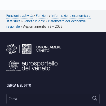
Breadcrumbs navigation
Funzioni e attività
>
Funzioni
>
Informazione economica e
statistica
>
Veneto in cifre
>
Barometro dell'economia
regionale
>
Aggiornamento n.9 – 2022
Footer sidebar
CERCA NEL SITO
Ricerca per: