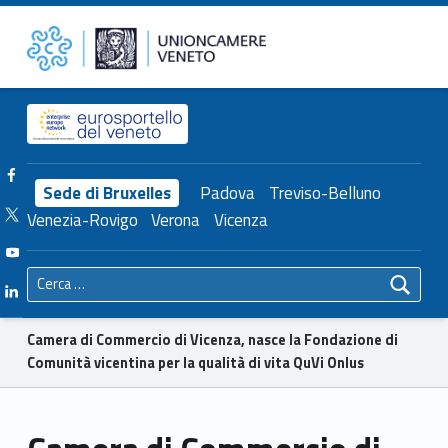
Primary Menu
Unioncamere del Veneto
Camera di Commercio di Vicenza, nasce la Fondazione di Comunità vicentina per la qualità di vita QuVi Onlus – Unioncamere del Veneto
Header info sidebar
Facebook Unioncamere Veneto
Sede di Bruxelles
Padova
Treviso-Belluno
Twitter Unioncamere Veneto
Venezia-Rovigo
Verona
Vicenza
Youtube Unioncamere Veneto
Ricerca per:
Linkedin Unioncamere Veneto
Breadcrumbs navigation
Camera di Commercio di Vicenza, nasce la Fondazione di
Comunità vicentina per la qualità di vita QuVi Onlus