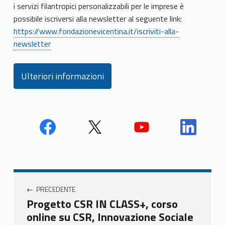
i servizi filantropici personalizzabili per le imprese è
possibile iscriversi alla newsletter al seguente link:
https://www.fondazionevicentina.it/iscriviti-alla-
newsletter
Ulteriori informazioni
Face
Twit
Yout
Link
book
ter
ube
edin
Unio
Unio
Unio
Unio
Navigazione articoli
nca
nca
nca
nca
PRECEDENTE
mer
mer
mer
mer
Progetto CSR IN CLASS+, corso
e
e
e
e
online su CSR, Innovazione Sociale
Ven
Ven
Ven
Ven