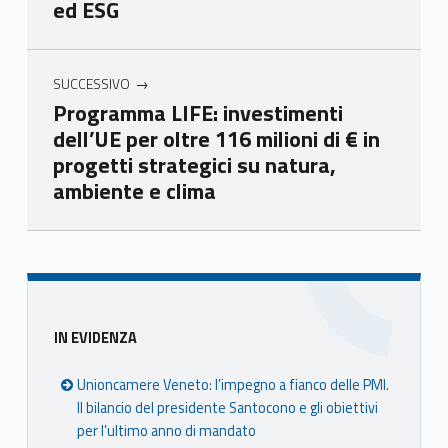
ed ESG
eto
eto
eto
eto
SUCCESSIVO
Programma LIFE: investimenti
dell’UE per oltre 116 milioni di € in
progetti strategici su natura,
ambiente e clima
Skip back to main navigation
Sidebar
IN EVIDENZA
Unioncamere Veneto: l’impegno a fianco delle PMI.
Il bilancio del presidente Santocono e gli obiettivi
per l’ultimo anno di mandato