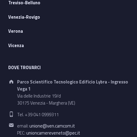
Treviso-Belluno
Venezia-Rovigo
Verona
Vicenza
DOVE TROVARCI
Address:
Parco Scientifico Tecnologico Edificio Lybra - Ingresso
Vega 1
Via delle Industrie 19/d
30175 Venezia - Marghera (VE)
Phone number:
Tel. +39 041 0999311
Email address:
email:
unione@ven.camcom.it
PEC:
unioncamereveneto@pec.it