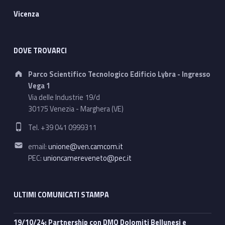
Vicenza
DOVE TROVARCI
Address:
Parco Scientifico Tecnologico Edificio Lybra - Ingresso
Vega 1
Via delle Industrie 19/d
30175 Venezia - Marghera (VE)
Phone number:
Tel. +39 041 0999311
Email address:
email:
unione@ven.camcom.it
PEC:
unioncamereveneto@pec.it
ULTIMI COMUNICATI STAMPA
19/10/24: Partnership con DMO Dolomiti Bellunesi e