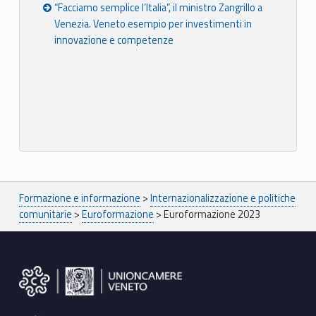
“Facciamo semplice l’Italia”, il ministro Zangrillo a
Venezia. Veneto esempio per investimenti in
innovazione e competenze
Breadcrumbs navigation
Formazione e informazione
>
Internazionalizzazione e politiche
comunitarie
>
Euroformazione
>
Euroformazione 2023
Footer sidebar