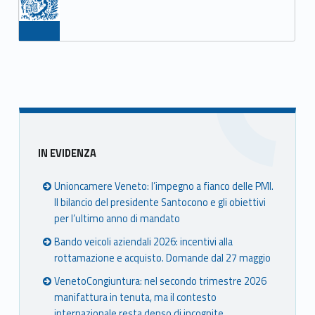
m
a
z
i
o
Sidebar
n
IN EVIDENZA
e
Unioncamere Veneto: l’impegno a fianco delle PMI.
2
Il bilancio del presidente Santocono e gli obiettivi
per l’ultimo anno di mandato
0
Bando veicoli aziendali 2026: incentivi alla
2
rottamazione e acquisto. Domande dal 27 maggio
VenetoCongiuntura: nel secondo trimestre 2026
3
manifattura in tenuta, ma il contesto
internazionale resta denso di incognite