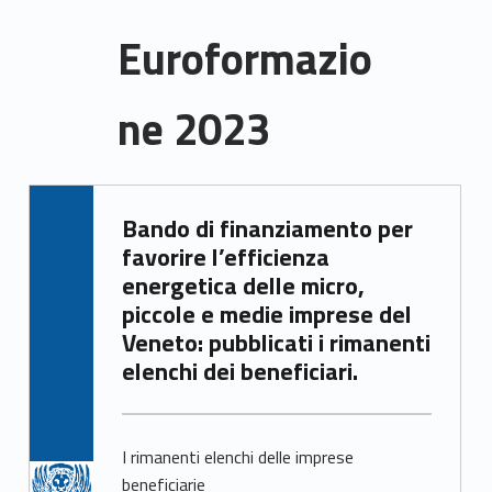
Euroformazio
ne 2023
E
Written by:
Bando di finanziamento per
Samuele Saorin
u
favorire l’efficienza
r
energetica delle micro,
piccole e medie imprese del
o
Veneto: pubblicati i rimanenti
elenchi dei beneficiari.
f
o
r
I rimanenti elenchi delle imprese
beneficiarie