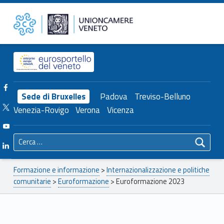
Primary Menu
Euroformazione 2023 – Unioncamere del Veneto
Unioncamere del Veneto
Header info sidebar
Facebook Unioncamere Veneto
Sede di Bruxelles
Padova
Treviso-Belluno
Twitter Unioncamere Veneto
Venezia-Rovigo
Verona
Vicenza
Youtube Unioncamere Veneto
Ricerca per:
Linkedin Unioncamere Veneto
Breadcrumbs navigation
Formazione e informazione
>
Internazionalizzazione e politiche
comunitarie
>
Euroformazione
>
Euroformazione 2023