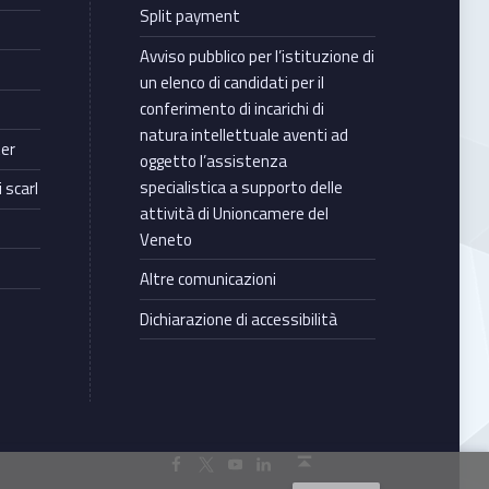
Split payment
Avviso pubblico per l’istituzione di
un elenco di candidati per il
conferimento di incarichi di
natura intellettuale aventi ad
ter
oggetto l’assistenza
specialistica a supporto delle
 scarl
attività di Unioncamere del
Veneto
Altre comunicazioni
Dichiarazione di accessibilità
Torna in cima ↑
Facebook Unioncamere Veneto
Twitter Unioncamere Veneto
Youtube Unioncamere Veneto
Linkedin Unioncamere Veneto