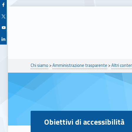
Facebook Unioncamere Veneto
Twitter Unioncamere Veneto
Youtube Unioncamere Veneto
Linkedin Unioncamere Veneto
Breadcrumbs navigation
Chi siamo
>
Amministrazione trasparente
>
Altri conte
Obiettivi di accessibilità