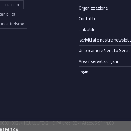
talizzazione
Organizzazione
enibilità
Contatti
ura e turismo
Link utili
Iscriviti alle nostre newslet
Unioncamere Veneto Servizi
Area riservata organi
Login
009100274 | C.U.U. UFZ42J | C.IPA urdc_027 | Ateco: S 94.11.00
perienza