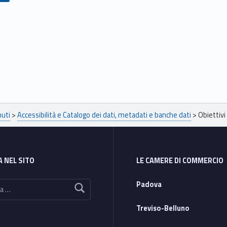
nuti
>
Accessibilità e Catalogo dei dati, metadati e banche dati
>
Obiettivi 
A NEL SITO
LE CAMERE DI COMMERCIO
Padova
Treviso-Belluno