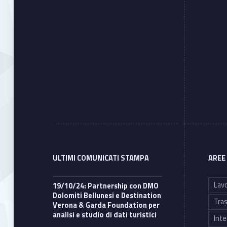
i
d
i
a
c
c
e
ULTIMI COMUNICATI STAMPA
AREE
s
Lavo
19/10/24: Partnership con DMO
Dolomiti Bellunesi e Destination
Tras
s
Verona & Garda Foundation per
analisi e studio di dati turistici
Inte