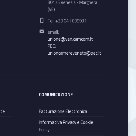
30175 Venezia - Marghera
(VE)
Phone number:
Tel. +39 041 0999311
Email address:
email:
unione@ven.camcom.it
PEC:
unioncamereveneto@pec.it
COMUNICAZIONE
nte
Fatturazione Elettronica
Informativa Privacy e Cookie
Policy