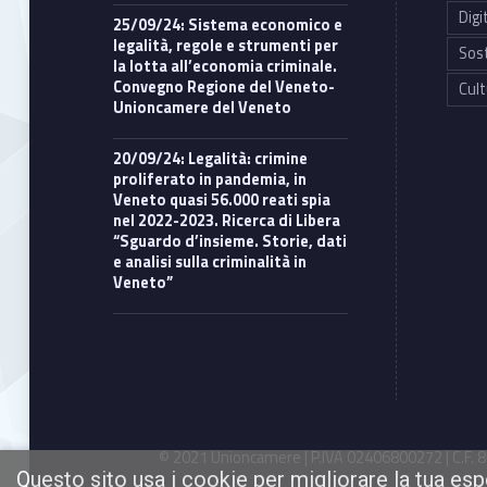
i
Digi
25/09/24: Sistema economico e
legalità, regole e strumenti per
Sost
b
la lotta all’economia criminale.
Convegno Regione del Veneto-
Cult
Unioncamere del Veneto
i
20/09/24: Legalità: crimine
l
proliferato in pandemia, in
Veneto quasi 56.000 reati spia
i
nel 2022-2023. Ricerca di Libera
“Sguardo d’insieme. Storie, dati
e analisi sulla criminalità in
t
Veneto”
à
© 2021 Unioncamere | P.IVA 02406800272 | C.F. 80
Questo sito usa i cookie per migliorare la tua es