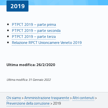
2019
2
PTPCT 2019 – parte prima
PTPCT 2019 – parte seconda
0
PTPCT 2019 – parte terza
1
Relazione RPCT Unioncamere Veneto 2019
9
Ultima modifica: 26/2/2020
Ultima modifica: 31 Gennaio 2022
Skip back to main navigation
Breadcrumbs navigation
Chi siamo
>
Amministrazione trasparente
>
Altri contenuti
>
Prevenzione della corruzione
>
2019