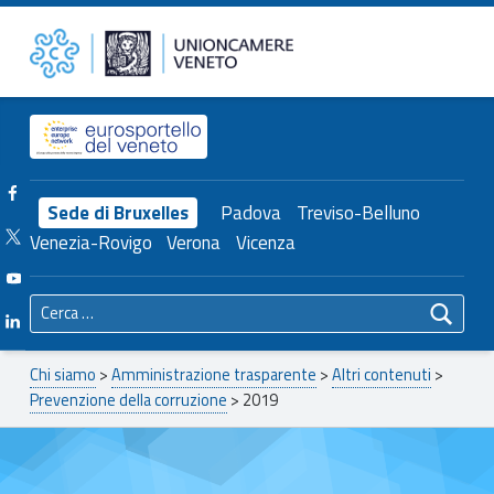
Primary Menu
2019 – Unioncamere del Veneto
Unioncamere del Veneto
Header info sidebar
Facebook Unioncamere Veneto
Sede di Bruxelles
Padova
Treviso-Belluno
Twitter Unioncamere Veneto
Venezia-Rovigo
Verona
Vicenza
Youtube Unioncamere Veneto
Ricerca per:
Linkedin Unioncamere Veneto
Breadcrumbs navigation
Chi siamo
>
Amministrazione trasparente
>
Altri contenuti
>
Prevenzione della corruzione
>
2019