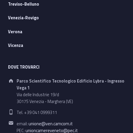
Treviso-Belluno
Venezia-Rovigo
Verona
Vicenza
DOVE TROVARCI
Address:
Parco Scientifico Tecnologico Edificio Lybra - Ingresso
Vega 1
Via delle Industrie 19/d
30175 Venezia - Marghera (VE)
Phone number:
Tel. +39 041 0999311
Email address:
email:
unione@ven.camcom.it
PEC:
unioncamereveneto@pec.it