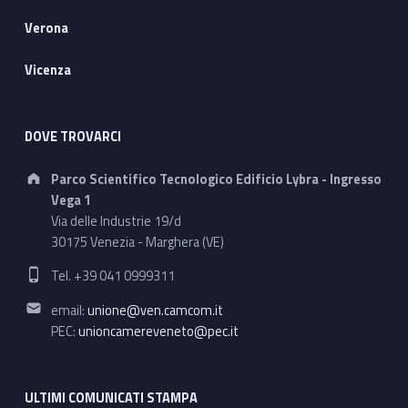
Verona
Vicenza
DOVE TROVARCI
Address:
Parco Scientifico Tecnologico Edificio Lybra - Ingresso
Vega 1
Via delle Industrie 19/d
30175 Venezia - Marghera (VE)
Phone number:
Tel. +39 041 0999311
Email address:
email:
unione@ven.camcom.it
PEC:
unioncamereveneto@pec.it
ULTIMI COMUNICATI STAMPA