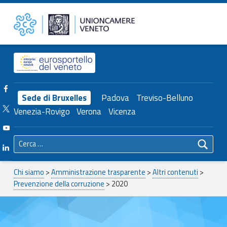
Primary Menu
2020 – Unioncamere del Veneto
Unioncamere del Veneto
Header info sidebar
Facebook Unioncamere Veneto
Sede di Bruxelles
Padova
Treviso-Belluno
Twitter Unioncamere Veneto
Venezia-Rovigo
Verona
Vicenza
Youtube Unioncamere Veneto
Ricerca per:
Linkedin Unioncamere Veneto
Breadcrumbs navigation
Chi siamo
>
Amministrazione trasparente
>
Altri contenuti
>
Prevenzione della corruzione
>
2020