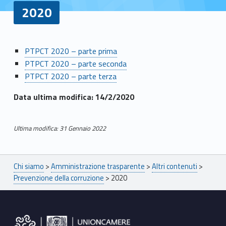
2020
2
PTPCT 2020 – parte prima
PTPCT 2020 – parte seconda
0
PTPCT 2020 – parte terza
2
Data ultima modifica: 14/2/2020
0
Ultima modifica: 31 Gennaio 2022
Skip back to main navigation
Breadcrumbs navigation
Chi siamo
>
Amministrazione trasparente
>
Altri contenuti
>
Prevenzione della corruzione
>
2020
Footer sidebar