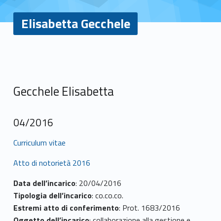
Elisabetta Gecchele
E
l
Gecchele Elisabetta
i
s
04/2016
a
Curriculum vitae
b
Atto di notorietà 2016
e
Data dell’incarico
: 20/04/2016
Tipologia dell’incarico
: co.co.co.
t
Estremi atto di conferimento
: Prot. 1683/2016
Oggetto dell’incarico
: collaborazione alla gestione e