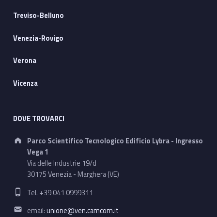
Treviso-Belluno
Venezia-Rovigo
Verona
Vicenza
DOVE TROVARCI
Address:
Parco Scientifico Tecnologico Edificio Lybra - Ingresso
Vega 1
Via delle Industrie 19/d
30175 Venezia - Marghera (VE)
Phone number:
Tel. +39 041 0999311
Email address:
email:
unione@ven.camcom.it