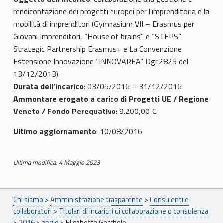
t
rendicontazione dei progetti europei per l’imprenditoria e la
a
mobilità di imprenditori (Gymnasium VII – Erasmus per
G
Giovani Imprenditori, “House of brains” e “STEPS”
Strategic Partnership Erasmus+ e La Convenzione
e
Estensione Innovazione “INNOVAREA” Dgr.2825 del
13/12/2013).
c
Durata dell’incarico
: 03/05/2016 – 31/12/2016
c
Ammontare erogato a carico di Progetti UE / Regione
Veneto / Fondo Perequativo
: 9.200,00 €
h
Ultimo aggiornamento
: 10/08/2016
e
l
Ultima modifica: 4 Maggio 2023
Skip back to main navigation
e
Breadcrumbs navigation
Chi siamo
>
Amministrazione trasparente
>
Consulenti e
collaboratori
>
Titolari di incarichi di collaborazione o consulenza
>
2016
>
aprile
>
Elisabetta Gecchele