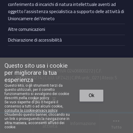
conferimento di incarichi di natura intellettuale aventi ad
oggetto l’assistenza specialistica a supporto delle attività di
Unioncamere del Veneto
Altre comunicazioni
Dichiarazione di accessibilità
Questo sito usa i cookie
© 2021 Unioncamere | P.IVA 02406800272 | C.F.
per migliorare la tua
80009100274 | C.U.U. UFZ42J | C.IPA urdc_027 | Ateco: S
esperienza
94.11.00
Questo sito, o gli strumenti terzi da
questo utilizzati, per il corretto
Torna in cima ↑
funzionamento si avvalgono dei cookie
Ok
Facebook Unioncamere Veneto
Twitter Unioncamere Veneto
Youtube Unioncamere Veneto
Linkedin Unioncamere Veneto
descritti nella cookie policy.
Se vuoi saperne di più o negare il
consenso a tutti o ad alcuni cookie,
consulta la cookie-privacy policy
.
Chiudendo questo banner, cliccando su
un link o proseguendo la navigazione in
Funzioni e
Chi siamo
Informazione
altra maniera, acconsenti all’uso dei
attività
Tutto
cookie.