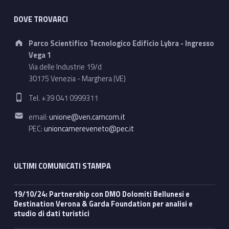
DOVE TROVARCI
Address:
Parco Scientifico Tecnologico Edificio Lybra - Ingresso
Vega 1
Via delle Industrie 19/d
30175 Venezia - Marghera (VE)
Phone number:
Tel. +39 041 0999311
Email address:
email:
unione@ven.camcom.it
PEC:
unioncamereveneto@pec.it
ULTIMI COMUNICATI STAMPA
19/10/24: Partnership con DMO Dolomiti Bellunesi e
Destination Verona & Garda Foundation per analisi e
studio di dati turistici