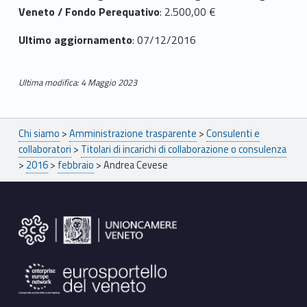
v
Veneto / Fondo Perequativo
: 2.500,00 €
e
Ultimo aggiornamento
: 07/12/2016
s
e
Ultima modifica: 4 Maggio 2023
Skip back to main navigation
Breadcrumbs navigation
Chi siamo
>
Amministrazione trasparente
>
Consulenti e
collaboratori
>
Titolari di incarichi di collaborazione o consulenza
>
2016
>
febbraio
>
Andrea Cevese
Footer sidebar