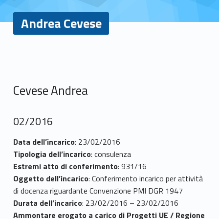
Andrea Cevese
A
n
Cevese Andrea
d
r
02/2016
e
Data dell’incarico
: 23/02/2016
Tipologia dell’incarico
: consulenza
a
Estremi atto di conferimento
: 931/16
C
Oggetto dell’incarico
: Conferimento incarico per attività
di docenza riguardante Convenzione PMI DGR 1947
e
Durata dell’incarico
: 23/02/2016 – 23/02/2016
Ammontare erogato a carico di Progetti UE / Regione