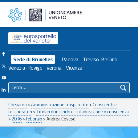
Primary Menu
Andrea Cevese – Unioncamere del Veneto
Unioncamere del Veneto
Header info sidebar
Facebook Unioncamere Veneto
Sede di Bruxelles
Padova
Treviso-Belluno
Twitter Unioncamere Veneto
Venezia-Rovigo
Verona
Vicenza
Youtube Unioncamere Veneto
Ricerca per:
Linkedin Unioncamere Veneto
Breadcrumbs navigation
Chi siamo
>
Amministrazione trasparente
>
Consulenti e
collaboratori
>
Titolari di incarichi di collaborazione o consulenza
>
2016
>
febbraio
>
Andrea Cevese