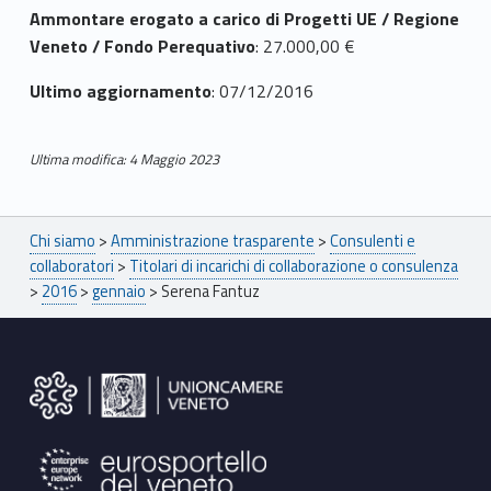
n
Ammontare erogato a carico di Progetti UE / Regione
t
Veneto / Fondo Perequativo
: 27.000,00 €
u
Ultimo aggiornamento
: 07/12/2016
z
Ultima modifica: 4 Maggio 2023
Skip back to main navigation
Breadcrumbs navigation
Chi siamo
>
Amministrazione trasparente
>
Consulenti e
collaboratori
>
Titolari di incarichi di collaborazione o consulenza
>
2016
>
gennaio
>
Serena Fantuz
Footer sidebar