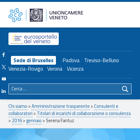
Primary Menu
Serena Fantuz – Unioncamere del Veneto
Unioncamere del Veneto
Header info sidebar
Facebook Unioncamere Veneto
Sede di Bruxelles
Padova
Treviso-Belluno
Twitter Unioncamere Veneto
Venezia-Rovigo
Verona
Vicenza
Youtube Unioncamere Veneto
Ricerca per:
Linkedin Unioncamere Veneto
Breadcrumbs navigation
Chi siamo
>
Amministrazione trasparente
>
Consulenti e
collaboratori
>
Titolari di incarichi di collaborazione o consulenza
>
2016
>
gennaio
>
Serena Fantuz