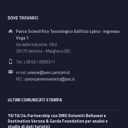
DOVE TROVARCI
Address:
Parco Scientifico Tecnologico Edificio Lybra - Ingresso
Vega 1
Via delle Industrie 19/d
30175 Venezia - Marghera (VE)
Phone number:
Tel. +39 041 0999311
Email address:
email:
unione@ven.camcom.it
PEC:
unioncamereveneto@pec.it
ULTIMI COMUNICATI STAMPA
19/10/24: Partnership con DMO Dolomiti Bellunesi e
Destination Verona & Garda Foundation per analisi e
studio di dati turistici