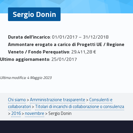
Sergio Donin
S
Durata dell’incarico
: 01/01/2017 – 31/12/2018
Ammontare erogato a carico di Progetti UE / Regione
e
Veneto / Fondo Perequativo
: 29.411,28 €
r
Ultimo aggiornamento
: 25/01/2017
g
Ultima modifica: 4 Maggio 2023
i
Skip back to main navigation
o
Breadcrumbs navigation
Chi siamo
>
Amministrazione trasparente
>
Consulenti e
D
collaboratori
>
Titolari di incarichi di collaborazione o consulenza
>
2016
>
novembre
>
Sergio Donin
o
Footer sidebar