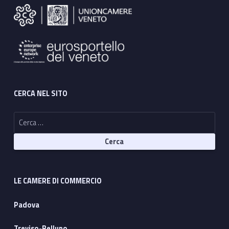
n
i
n
CERCA NEL SITO
Ricerca per:
LE CAMERE DI COMMERCIO
Padova
Treviso-Belluno