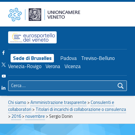
Primary Menu
Sergio Donin – Unioncamere del Veneto
Unioncamere del Veneto
Header info sidebar
Facebook Unioncamere Veneto
Sede di Bruxelles
Padova
Treviso-Belluno
Twitter Unioncamere Veneto
Venezia-Rovigo
Verona
Vicenza
Youtube Unioncamere Veneto
Ricerca per:
Linkedin Unioncamere Veneto
Breadcrumbs navigation
Chi siamo
>
Amministrazione trasparente
>
Consulenti e
collaboratori
>
Titolari di incarichi di collaborazione o consulenza
>
2016
>
novembre
>
Sergio Donin