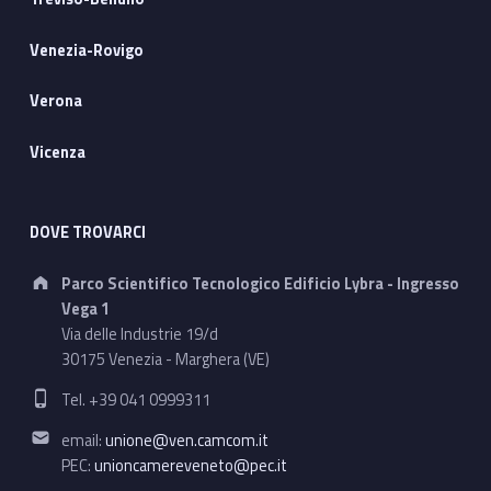
Venezia-Rovigo
Verona
Vicenza
DOVE TROVARCI
Address:
Parco Scientifico Tecnologico Edificio Lybra - Ingresso
Vega 1
Via delle Industrie 19/d
30175 Venezia - Marghera (VE)
Phone number:
Tel. +39 041 0999311
Email address:
email:
unione@ven.camcom.it
PEC:
unioncamereveneto@pec.it