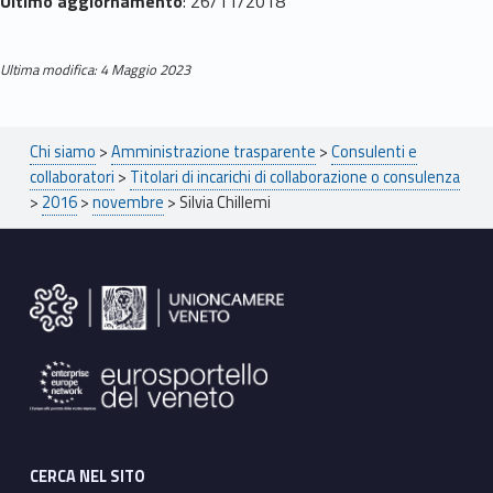
i
Ultimo aggiornamento
: 26/11/2018
l
Ultima modifica: 4 Maggio 2023
l
e
Skip back to main navigation
Breadcrumbs navigation
Chi siamo
>
Amministrazione trasparente
>
Consulenti e
m
collaboratori
>
Titolari di incarichi di collaborazione o consulenza
>
2016
>
novembre
>
Silvia Chillemi
i
Footer sidebar
CERCA NEL SITO