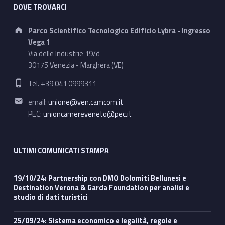
DOVE TROVARCI
Address:
Parco Scientifico Tecnologico Edificio Lybra - Ingresso
Vega 1
Via delle Industrie 19/d
30175 Venezia - Marghera (VE)
Phone number:
Tel. +39 041 0999311
Email address:
email:
unione@ven.camcom.it
PEC:
unioncamereveneto@pec.it
ULTIMI COMUNICATI STAMPA
19/10/24: Partnership con DMO Dolomiti Bellunesi e
Destination Verona & Garda Foundation per analisi e
studio di dati turistici
25/09/24: Sistema economico e legalità, regole e