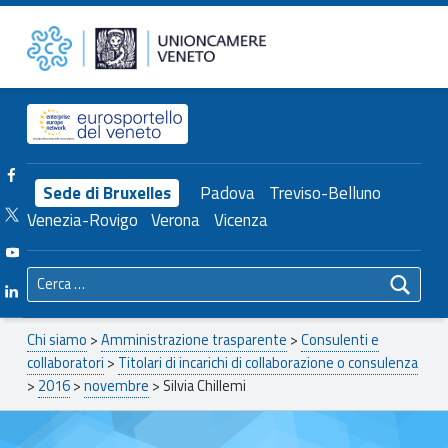
Primary Menu
Silvia Chillemi – Unioncamere del Veneto
Unioncamere del Veneto
Header info sidebar
Facebook Unioncamere Veneto
Sede di Bruxelles
Padova
Treviso-Belluno
Twitter Unioncamere Veneto
Venezia-Rovigo
Verona
Vicenza
Youtube Unioncamere Veneto
Ricerca per:
Linkedin Unioncamere Veneto
Breadcrumbs navigation
Chi siamo
>
Amministrazione trasparente
>
Consulenti e
collaboratori
>
Titolari di incarichi di collaborazione o consulenza
>
2016
>
novembre
>
Silvia Chillemi