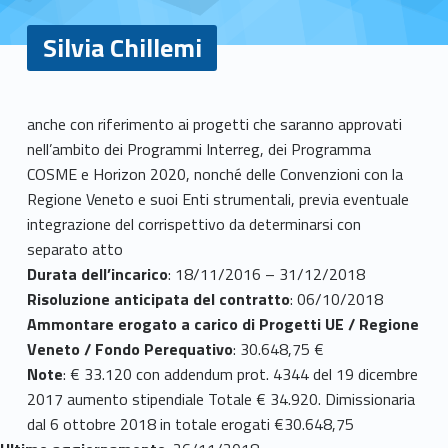
Silvia Chillemi
S
anche con riferimento ai progetti che saranno approvati
nell’ambito dei Programmi Interreg, dei Programma
i
COSME e Horizon 2020, nonché delle Convenzioni con la
l
Regione Veneto e suoi Enti strumentali, previa eventuale
integrazione del corrispettivo da determinarsi con
v
separato atto
Durata dell’incarico
: 18/11/2016 – 31/12/2018
i
Risoluzione anticipata del contratto
: 06/10/2018
a
Ammontare erogato a carico di Progetti UE / Regione
Veneto / Fondo Perequativo
: 30.648,75 €
C
Note
: € 33.120 con addendum prot. 4344 del 19 dicembre
h
2017 aumento stipendiale Totale € 34.920. Dimissionaria
dal 6 ottobre 2018 in totale erogati €30.648,75