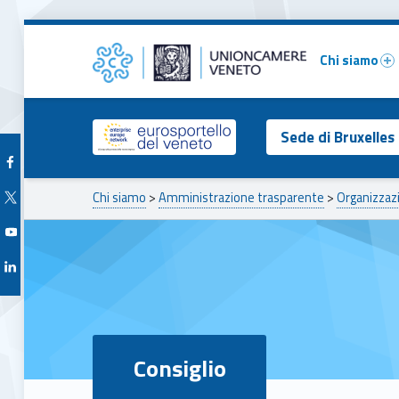
Primary Menu
Consiglio – Unioncamere del Veneto
Unioncamere del Veneto
Chi siamo
Header info sidebar
Sede di Bruxelles
Facebook Unioncamere Veneto
Breadcrumbs navigation
Twitter Unioncamere Veneto
Chi siamo
>
Amministrazione trasparente
>
Organizzaz
Youtube Unioncamere Veneto
Linkedin Unioncamere Veneto
Consiglio