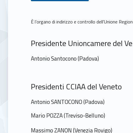
C
È l’organo di indirizzo e controllo dell’Unione Region
o
Presidente Unioncamere del V
n
Antonio Santocono (Padova)
s
i
Presidenti CCIAA del Veneto
g
Antonio SANTOCONO (Padova)
l
Mario POZZA (Treviso-Belluno)
i
Massimo ZANON (Venezia Rovigo)