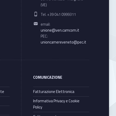
(VE)
Phone number:
Tel. +39 041 0999311
Email address:
email:
unione@ven.camcom.it
PEC:
unioncamereveneto@pec.it
COMUNICAZIONE
nte
Fatturazione Elettronica
Informativa Privacy e Cookie
Policy