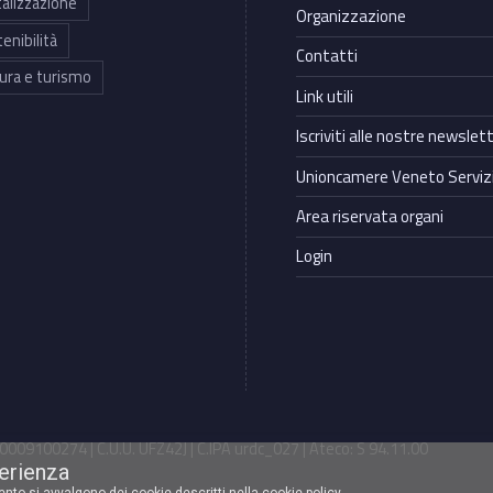
talizzazione
Organizzazione
enibilità
Contatti
ura e turismo
Link utili
Iscriviti alle nostre newslet
Unioncamere Veneto Servizi
Area riservata organi
Login
009100274 | C.U.U. UFZ42J | C.IPA urdc_027 | Ateco: S 94.11.00
perienza