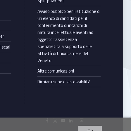
Split payment
Avviso pubblico per l’istituzione di
un elenco di candidati per il
conferimento di incarichi di
natura intellettuale aventi ad
ter
oggetto l’assistenza
specialistica a supporto delle
 scarl
attività di Unioncamere del
Veneto
Altre comunicazioni
Dichiarazione di accessibilità
Torna in cima ↑
Facebook Unioncamere Veneto
Twitter Unioncamere Veneto
Youtube Unioncamere Veneto
Linkedin Unioncamere Veneto