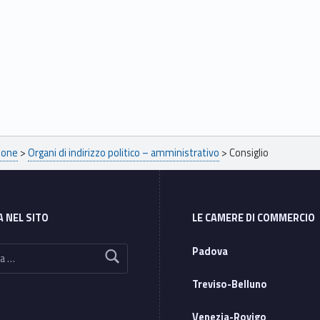
ione
>
Organi di indirizzo politico – amministrativo
>
Consiglio
A NEL SITO
LE CAMERE DI COMMERCIO
Padova
Treviso-Belluno
Venezia-Rovigo