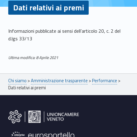
Dati relativi ai premi
D
Informazioni pubblicate ai sensi dell’articolo 20, c. 2 del
d.lgs 33/13
a
t
Ultima modifica: 8 Aprile 2021
Skip back to main navigation
i
Breadcrumbs navigation
r
Chi siamo
>
Amministrazione trasparente
>
Performance
>
Dati relativi ai premi
e
Footer sidebar
l
a
t