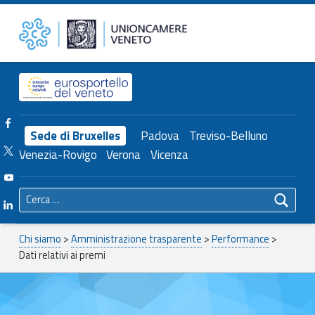
Primary Menu
Unioncamere del Veneto
Dati relativi ai premi – Unioncamere del Veneto
Header info sidebar
Facebook Unioncamere Veneto
Sede di Bruxelles
Padova
Treviso-Belluno
Twitter Unioncamere Veneto
Venezia-Rovigo
Verona
Vicenza
Youtube Unioncamere Veneto
Ricerca per:
Linkedin Unioncamere Veneto
Breadcrumbs navigation
Chi siamo
>
Amministrazione trasparente
>
Performance
>
Dati relativi ai premi