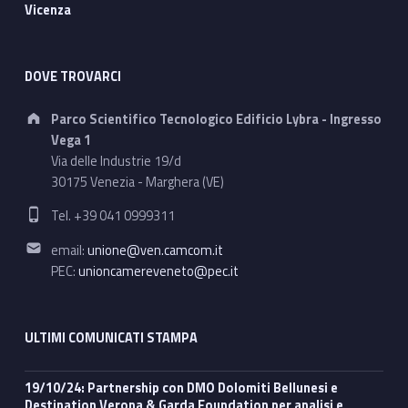
Vicenza
DOVE TROVARCI
Address:
Parco Scientifico Tecnologico Edificio Lybra - Ingresso
Vega 1
Via delle Industrie 19/d
30175 Venezia - Marghera (VE)
Phone number:
Tel. +39 041 0999311
Email address:
email:
unione@ven.camcom.it
PEC:
unioncamereveneto@pec.it
ULTIMI COMUNICATI STAMPA
19/10/24: Partnership con DMO Dolomiti Bellunesi e
Destination Verona & Garda Foundation per analisi e