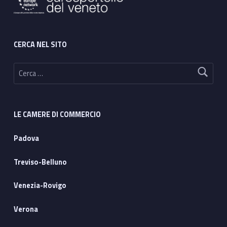
i
v
i
CERCA NEL SITO
Ricerca per:
a
i
p
LE CAMERE DI COMMERCIO
r
Padova
e
Treviso-Belluno
m
i
Venezia-Rovigo
Verona