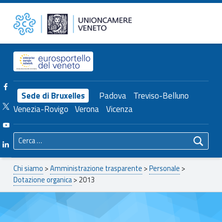
Primary Menu
2013 – Unioncamere del Veneto
Unioncamere del Veneto
Header info sidebar
Facebook Unioncamere Veneto
Sede di Bruxelles
Padova
Treviso-Belluno
Twitter Unioncamere Veneto
Venezia-Rovigo
Verona
Vicenza
Youtube Unioncamere Veneto
Ricerca per:
Linkedin Unioncamere Veneto
Breadcrumbs navigation
Chi siamo
>
Amministrazione trasparente
>
Personale
>
Dotazione organica
>
2013