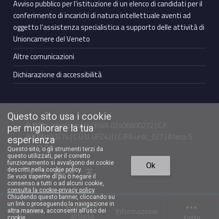
Avviso pubblico per l’istituzione di un elenco di candidati per il
conferimento di incarichi di natura intellettuale aventi ad
oggetto l’assistenza specialistica a supporto delle attività di
Unioncamere del Veneto
Altre comunicazioni
Dichiarazione di accessibilità
Questo sito usa i cookie
© 2021 Unioncamere | P.IVA 02406800272 | C.F.
per migliorare la tua
80009100274 | C.U.U. UFZ42J | C.IPA urdc_027 | Ateco: S
esperienza
94.11.00
Questo sito, o gli strumenti terzi da
questo utilizzati, per il corretto
Torna in cima ↑
funzionamento si avvalgono dei cookie
Ok
Facebook Unioncamere Veneto
Twitter Unioncamere Veneto
Youtube Unioncamere Veneto
Linkedin Unioncamere Veneto
descritti nella cookie policy.
Se vuoi saperne di più o negare il
consenso a tutti o ad alcuni cookie,
consulta la cookie-privacy policy
.
Chiudendo questo banner, cliccando su
un link o proseguendo la navigazione in
Funzioni e
Chi siamo
Informazione
altra maniera, acconsenti all’uso dei
attività
Tutto
cookie.