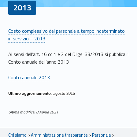
2013
2
Costo complessivo del personale a tempo indeterminato
in servizio – 2013
0
1
Ai sensi dell’art. 16 cc 1 e 2 del D.lgs. 33/2013 si pubblica il
Conto annuale dell’anno 2013
3
Conto annuale 2013
Ultimo aggiornamento
: agosto 2015
Ultima modifica: 8 Aprile 2021
Skip back to main navigation
Breadcrumbs navigation
Chi siamo
>
Amministrazione trasparente
>
Personale
>