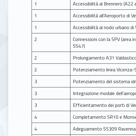
1
Accessibilità al Brennero (A22
1
Accessibilità all’Aeroporto di V
1
Accessibilità al nodo urbano di
2
Connessioni con la SPV (area in
SS47)
2
Prolungamento A31 Valdastic
2
Potenziamento linea Vicenza-
3
Potenziamento del sistema idr
3
Integrazione modale dell’aerop
3
Efficientamento dei porti di Ve
4
Completamento SR10 e Monse
4
Adeguamento SS309 Ravenna