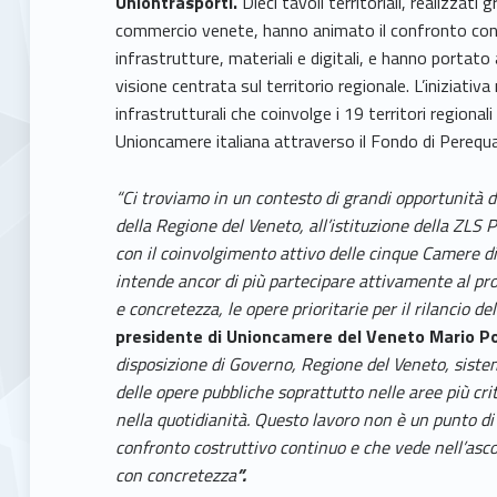
Uniontrasporti.
Dieci tavoli territoriali, realizzati
commercio venete, hanno animato il confronto con i
infrastrutture, materiali e digitali, e hanno portat
visione centrata sul territorio regionale. L’iniziati
infrastrutturali che coinvolge i 19 territori regio
Unioncamere italiana attraverso il Fondo di Pereq
“Ci troviamo in un contesto di grandi opportunità d
della Regione del Veneto, all’istituzione della ZLS
con il coinvolgimento attivo delle cinque Camere di
intende ancor di più partecipare attivamente al pr
e concretezza, le opere prioritarie per il rilancio 
presidente di Unioncamere del Veneto Mario P
disposizione di Governo, Regione del Veneto, siste
delle opere pubbliche soprattutto nelle aree più cri
nella quotidianità. Questo lavoro non è un punto di
confronto costruttivo continuo e che vede nell’ascol
con concretezza
”.