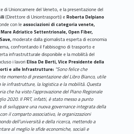
te di Unioncamere del Veneto, e la presentazione del
li
(Direttore di Uniontrasporti) e
Roberta Delpiano
tonde con le
associazioni di categoria venete,
 Mare Adriatico Settentrionale, Open Fiber,
 Save,
moderate dalla giornalista esperta di economia
tema, confrontando il fabbisogno di trasporto e
ta infrastrutturale disponibile e la mobilità del
cluso i lavori
Elisa De Berti, Vice Presidente della
rti e alle Infrastrutture:
“Sono felice che
e momento di presentazione del Libro Bianco, utile
e infrastrutture, la logistica e la mobilità. Questa
atoria che ha visto l’approvazione del Piano Regionale
glio 2020. Il PRT, infatti, è stato messo a punto
gica di sviluppare una nuova governance integrata della
 con il comparto associativo, le organizzazioni
 mondo dell’università e della ricerca, mettendo a
tare al meglio le sfide economiche, sociali e