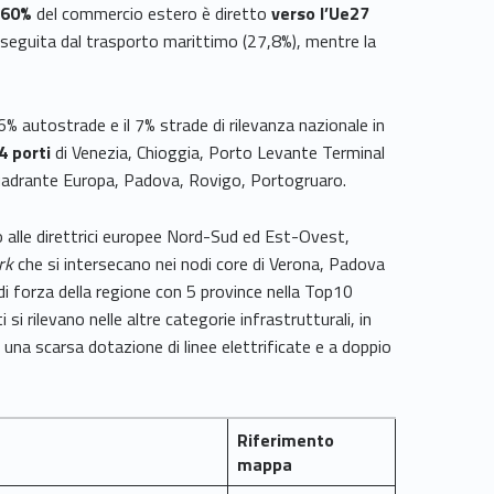
l
60%
del commercio estero è diretto
verso l’Ue27
,
seguita dal trasporto marittimo (27,8%), mentre la
il 6% autostrade e il 7% strade di rilevanza nazionale in
4 porti
di Venezia, Chioggia, Porto Levante Terminal
uadrante Europa, Padova, Rovigo, Portogruaro.
to alle direttrici europee Nord-Sud ed Est-Ovest,
rk
che si intersecano nei nodi core di Verona, Padova
 di forza della regione con 5 province nella Top10
i rilevano nelle altre categorie infrastrutturali, in
 una scarsa dotazione di linee elettrificate e a doppio
Riferimento
mappa