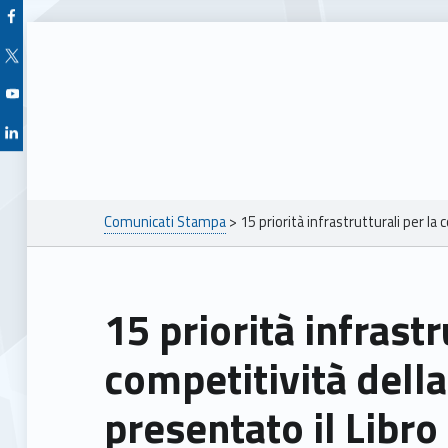
Facebook Unioncamere Veneto
Twitter Unioncamere Veneto
Youtube Unioncamere Veneto
Linkedin Unioncamere Veneto
Breadcrumbs navigation
Comunicati Stampa
>
15 priorità infrastrutturali per la
15 priorità infrastrutturali per la
competitività della
presentato il Libr