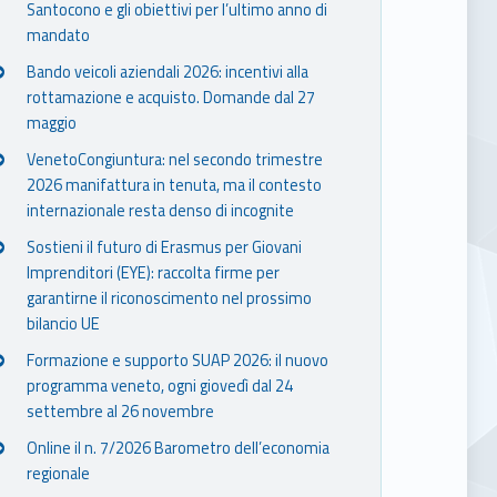
Santocono e gli obiettivi per l’ultimo anno di
mandato
Bando veicoli aziendali 2026: incentivi alla
rottamazione e acquisto. Domande dal 27
maggio
VenetoCongiuntura: nel secondo trimestre
2026 manifattura in tenuta, ma il contesto
internazionale resta denso di incognite
Sostieni il futuro di Erasmus per Giovani
Imprenditori (EYE): raccolta firme per
garantirne il riconoscimento nel prossimo
bilancio UE
Formazione e supporto SUAP 2026: il nuovo
programma veneto, ogni giovedì dal 24
settembre al 26 novembre
Online il n. 7/2026 Barometro dell’economia
regionale