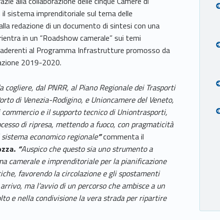
 grazie alla collaborazione delle cinque Camere di
l sistema imprenditoriale sul tema delle
o alla redazione di un documento di sintesi con una
va rientra in un “Roadshow camerale” sui temi
nali aderenti al Programma Infrastrutture promosso da
uazione 2019-2020.
a cogliere, dal PNRR, al Piano Regionale dei Trasporti
 Porto di Venezia-Rodigino, e Unioncamere del Veneto,
 commercio e il supporto tecnico di Uniontrasporti,
ocesso di ripresa, mettendo a fuoco, con pragmaticità
del sistema economico regionale
”
commenta il
ozza.
“
Auspico che questo sia uno strumento a
ma camerale e imprenditoriale per la pianificazione
tiche, favorendo la circolazione e gli spostamenti
 arrivo, ma l’avvio di un percorso che ambisce a un
to e nella condivisione la vera strada per ripartire