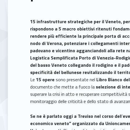
15 infrastrutture strategiche per il Veneto, pe
rispondono a 5 macro obiettivi ritenuti fondam
rendere più efficiente la principale porta di ac
nodo di Verona, potenziare i collegamenti interva
padovano e vicentino agganciandoli alla rete na
Logistica Semplificata Porto di Venezia-Rodigi
del basso Veneto collegando il rodigino e il pad
specificità del bellunese revitalizzando il terri
Le
15 opere
sono presentate nel
Libro Bianco del
documento che mette a fuoco la
selezione di int
superare la crisi in atto e recuperare competitività s
monitoraggio delle criticità e dello stato di avanzame
Se ne è parlato oggi a Treviso nel corso del
l’
eve
economico veneto” organizzato da Unioncamere 