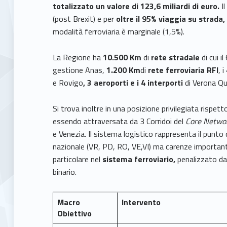
totalizzato un valore di 123,6 miliardi di euro.
I
(post Brexit) e per
oltre il 95% viaggia su strada
modalità ferroviaria è marginale (1,5%).
La Regione ha
10.500 Km
di
rete stradale
di cui 
gestione Anas,
1.200 Km
di
rete ferroviaria RFI
, i
e Rovigo
,
3 aeroporti e i
4 interporti
di Verona Q
Si trova inoltre in una posizione privilegiata rispet
essendo attraversata da 3 Corridoi del
Core Netwo
e Venezia. Il sistema logistico rappresenta il punto
nazionale (VR, PD, RO, VE,VI) ma carenze importanti s
particolare nel
sistema ferroviario,
penalizzato da
binario.
Macro
Intervento
Obiettivo