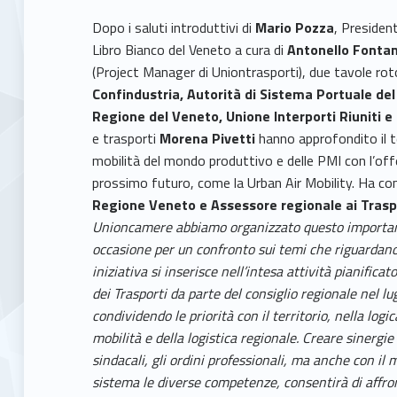
Dopo i saluti introduttivi di
Mario Pozza
, Presiden
Libro Bianco del Veneto a cura di
Antonello Fontani
(Project Manager di Uniontrasporti), due tavole ro
Confindustria, Autorità di Sistema Portuale del
Regione del Veneto, Unione Interporti Riuniti e
e trasporti
Morena Pivetti
hanno approfondito il 
mobilità del mondo produttivo e delle PMI con l’offer
prossimo futuro, come la Urban Air Mobility. Ha con
Regione Veneto e Assessore regionale ai Traspo
Unioncamere abbiamo organizzato questo important
occasione per un confronto sui temi che riguardano l
iniziativa si inserisce nell’intesa attività pianific
dei Trasporti da parte del consiglio regionale nel lu
condividendo le priorità con il territorio, nella lo
mobilità e della logistica regionale. Creare sinergie
sindacali, gli ordini professionali, ma anche con il
sistema le diverse competenze, consentirà di affron