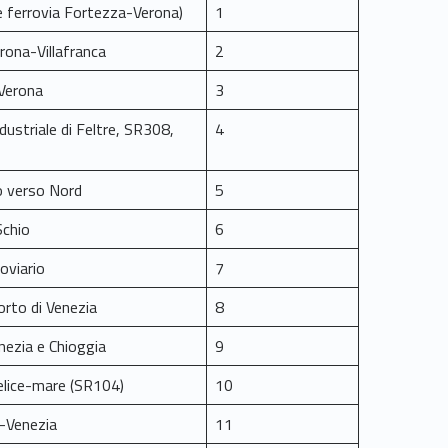
 e ferrovia Fortezza-Verona)
1
erona-Villafranca
2
 Verona
3
dustriale di Feltre, SR308,
4
o verso Nord
5
Schio
6
oviario
7
orto di Venezia
8
nezia e Chioggia
9
lice-mare (SR104)
10
-Venezia
11