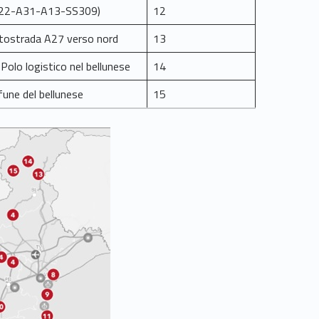
(A22-A31-A13-SS309)
12
tostrada A27 verso nord
13
 Polo logistico nel bellunese
14
 fune del bellunese
15