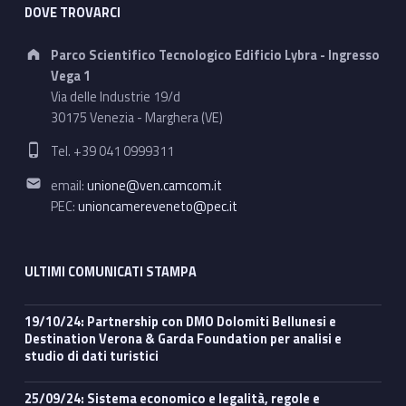
DOVE TROVARCI
Address:
Parco Scientifico Tecnologico Edificio Lybra - Ingresso
Vega 1
Via delle Industrie 19/d
30175 Venezia - Marghera (VE)
Phone number:
Tel. +39 041 0999311
Email address:
email:
unione@ven.camcom.it
PEC:
unioncamereveneto@pec.it
ULTIMI COMUNICATI STAMPA
19/10/24: Partnership con DMO Dolomiti Bellunesi e
Destination Verona & Garda Foundation per analisi e
studio di dati turistici
25/09/24: Sistema economico e legalità, regole e