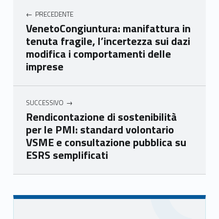
nca
nca
nca
nca
PRECEDENTE
mer
mer
mer
mer
VenetoCongiuntura: manifattura in
e
e
e
e
tenuta fragile, l’incertezza sui dazi
Ven
Ven
Ven
Ven
modifica i comportamenti delle
eto
eto
eto
eto
imprese
SUCCESSIVO
Rendicontazione di sostenibilità
per le PMI: standard volontario
VSME e consultazione pubblica su
ESRS semplificati
Skip back to main navigation