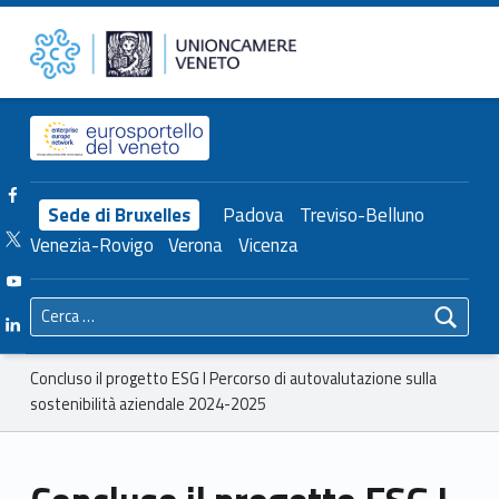
Primary Menu
Unioncamere del Veneto
Concluso il progetto ESG I Percorso di autovalutazione sulla sostenibilità aziendale 2024-2025 – Unioncamere del Veneto
Header info sidebar
Facebook Unioncamere Veneto
Sede di Bruxelles
Padova
Treviso-Belluno
Twitter Unioncamere Veneto
Venezia-Rovigo
Verona
Vicenza
Youtube Unioncamere Veneto
Ricerca per:
Linkedin Unioncamere Veneto
Breadcrumbs navigation
Concluso il progetto ESG I Percorso di autovalutazione sulla
sostenibilità aziendale 2024-2025