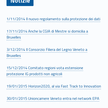
Notizie
N
1/11/2014 Il nuovo regolamento sulla protezione dei dati
o
17/11/2014 Anche la CGIA di Mestre si domicilia a
t
Bruxelles
i
3/12/2014 Il Consorzio Filiera del Legno Veneto a
Bruxelles
z
i
15/12/2014 Comitato regioni vota estensione
protezione IG prodotti non agricoli
e
19/01/2015 Horizon2020, al via Fast Track to Innovation
30/01/2015 Unioncamere Veneto entra nel network EPA