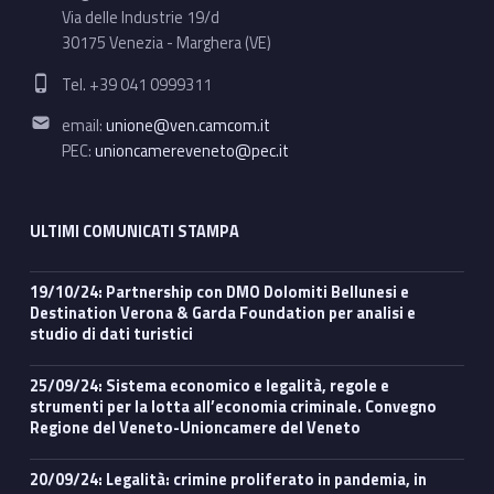
Via delle Industrie 19/d
30175 Venezia - Marghera (VE)
Phone number:
Tel. +39 041 0999311
Email address:
email:
unione@ven.camcom.it
PEC:
unioncamereveneto@pec.it
ULTIMI COMUNICATI STAMPA
19/10/24: Partnership con DMO Dolomiti Bellunesi e
Destination Verona & Garda Foundation per analisi e
studio di dati turistici
25/09/24: Sistema economico e legalità, regole e
strumenti per la lotta all’economia criminale. Convegno
Regione del Veneto-Unioncamere del Veneto
20/09/24: Legalità: crimine proliferato in pandemia, in