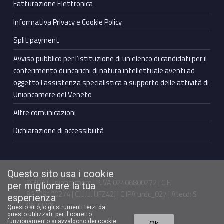
Fatturazione Elettronica
Informativa Privacy e Cookie Policy
Split payment
Avviso pubblico per l’istituzione di un elenco di candidati per il
conferimento di incarichi di natura intellettuale aventi ad
oggetto l’assistenza specialistica a supporto delle attività di
Unioncamere del Veneto
Altre comunicazioni
Dichiarazione di accessibilità
Questo sito usa i cookie
© 2021 Unioncamere | P.IVA 02406800272 | C.F.
per migliorare la tua
80009100274 | C.U.U. UFZ42J | C.IPA urdc_027 | Ateco: S
esperienza
94.11.00
Questo sito, o gli strumenti terzi da
questo utilizzati, per il corretto
Torna in cima ↑
funzionamento si avvalgono dei cookie