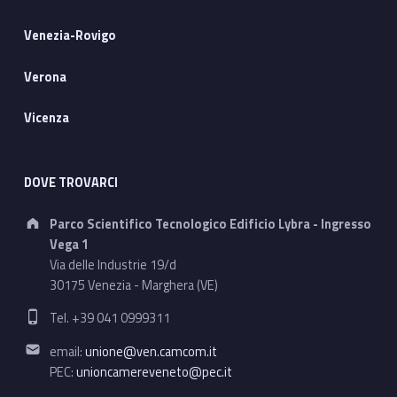
Venezia-Rovigo
Verona
Vicenza
DOVE TROVARCI
Address:
Parco Scientifico Tecnologico Edificio Lybra - Ingresso
Vega 1
Via delle Industrie 19/d
30175 Venezia - Marghera (VE)
Phone number:
Tel. +39 041 0999311
Email address:
email:
unione@ven.camcom.it
PEC:
unioncamereveneto@pec.it