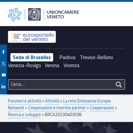
Primary Menu
BRCA20230403038 – Unioncamere del Veneto
Unioncamere del Veneto
Header info sidebar
Facebook Unioncamere Veneto
Sede di Bruxelles
Padova
Treviso-Belluno
Twitter Unioncamere Veneto
Venezia-Rovigo
Verona
Vicenza
Youtube Unioncamere Veneto
Ricerca per:
Linkedin Unioncamere Veneto
Breadcrumbs navigation
Funzioni e attività
>
Attività
>
La rete Enterprise Europe
Network
>
Cooperazioni e ricerche partner
>
Cooperazioni
>
Ricerca e sviluppo
>
BRCA20230403038