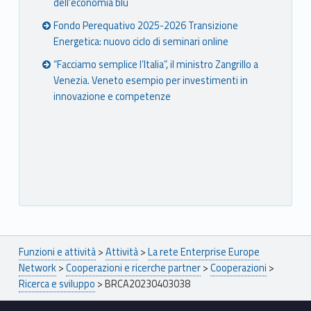
dell’economia blu
Fondo Perequativo 2025-2026 Transizione
Energetica: nuovo ciclo di seminari online
“Facciamo semplice l’Italia”, il ministro Zangrillo a
Venezia. Veneto esempio per investimenti in
innovazione e competenze
Breadcrumbs navigation
Funzioni e attività
>
Attività
>
La rete Enterprise Europe
Network
>
Cooperazioni e ricerche partner
>
Cooperazioni
>
Ricerca e sviluppo
>
BRCA20230403038