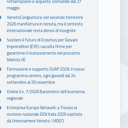
rottamazione e acquisto. Domande dal 27
maggio
VenetoCongiuntura: nel secondo trimestre
2026 manifattura in tenuta, ma il contesto
internazionale resta denso di incognite
Sostieni il futuro di Erasmus per Giovani
Imprenditori (EYE): raccolta firme per
garantirne il riconoscimento nel prossimo
bilancio UE
Formazione e supporto SUAP 2026: il nuovo
programma veneto, ogni giovedì dal 24
settembre al 26 novembre
Online il n. 7/2026 Barometro dell’economia
regionale
Enterprise Europe Network: a Treviso la
riunione nazionale EEN Italia 2026 ospitata
da Unioncamere Veneto. I VIDEO