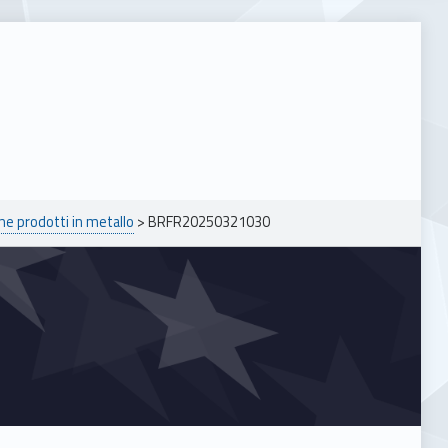
ne prodotti in metallo
>
BRFR20250321030