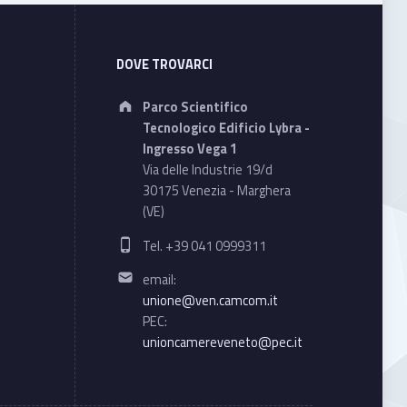
DOVE TROVARCI
Address:
Parco Scientifico
Tecnologico Edificio Lybra -
Ingresso Vega 1
Via delle Industrie 19/d
30175 Venezia - Marghera
(VE)
Phone number:
Tel. +39 041 0999311
Email address:
email:
unione@ven.camcom.it
PEC:
unioncamereveneto@pec.it