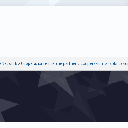
pe Network
>
Cooperazioni e ricerche partner
>
Cooperazioni
>
Fabbricazio