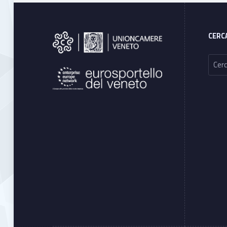
Footer sidebar
CERC
Ricerca per: