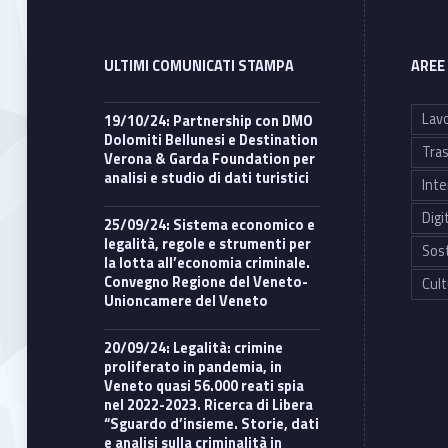
ULTIMI COMUNICATI STAMPA
AREE
Lavo
19/10/24: Partnership con DMO
Dolomiti Bellunesi e Destination
Tras
Verona & Garda Foundation per
analisi e studio di dati turistici
Inte
Digi
25/09/24: Sistema economico e
legalità, regole e strumenti per
Sost
la lotta all’economia criminale.
Convegno Regione del Veneto-
Cult
Unioncamere del Veneto
20/09/24: Legalità: crimine
proliferato in pandemia, in
Veneto quasi 56.000 reati spia
nel 2022-2023. Ricerca di Libera
“Sguardo d’insieme. Storie, dati
e analisi sulla criminalità in