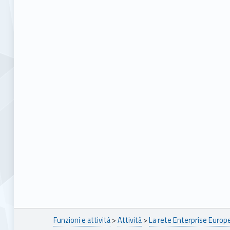
Breadcrumbs navigation
Funzioni e attività
>
Attività
>
La rete Enterprise Euro