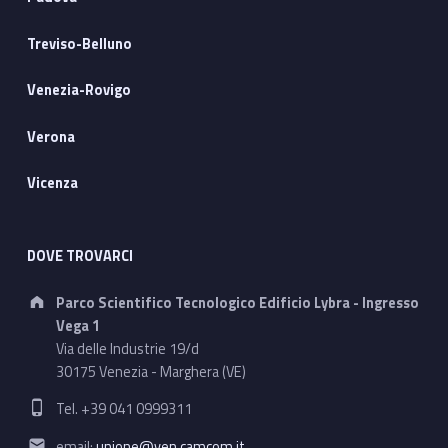
Treviso-Belluno
Venezia-Rovigo
Verona
Vicenza
DOVE TROVARCI
Address:
Parco Scientifico Tecnologico Edificio Lybra - Ingresso
Vega 1
Via delle Industrie 19/d
30175 Venezia - Marghera (VE)
Phone number:
Tel. +39 041 0999311
Email address:
email:
unione@ven.camcom.it