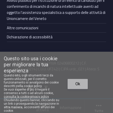
Avviso pubblico per l’istituzione di un elenco di candidati per il
conferimento di incarichi di natura intellettuale aventi ad
oggetto l’assistenza specialistica a supporto delle attività di
Unioncamere del Veneto
Altre comunicazioni
Dichiarazione di accessibilità
Questo sito usa i cookie
© 2021 Unioncamere | P.IVA 02406800272 | C.F.
per migliorare la tua
80009100274 | C.U.U. UFZ42J | C.IPA urdc_027 | Ateco: S
esperienza
94.11.00
Questo sito, o gli strumenti terzi da
questo utilizzati, per il corretto
Torna in cima ↑
funzionamento si avvalgono dei cookie
Ok
Facebook Unioncamere Veneto
Twitter Unioncamere Veneto
Youtube Unioncamere Veneto
Linkedin Unioncamere Veneto
descritti nella cookie policy.
Se vuoi saperne di più o negare il
consenso a tutti o ad alcuni cookie,
consulta la cookie-privacy policy
.
Chiudendo questo banner, cliccando su
un link o proseguendo la navigazione in
Funzioni e
Chi siamo
Informazione
altra maniera, acconsenti all’uso dei
attività
Tutto
cookie.