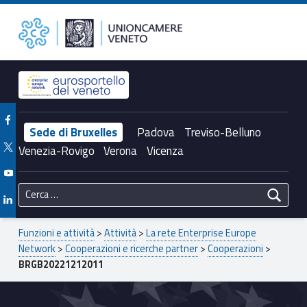
Primary Menu
BRGB20221212011 – Unioncamere del Veneto
Unioncamere del Veneto
Header info sidebar
Facebook Unioncamere Veneto
Sede di Bruxelles
Padova
Treviso-Belluno
Twitter Unioncamere Veneto
Venezia-Rovigo
Verona
Vicenza
Youtube Unioncamere Veneto
Ricerca per:
Linkedin Unioncamere Veneto
Breadcrumbs navigation
Funzioni e attività
>
Attività
>
La rete Enterprise Europe
Network
>
Cooperazioni e ricerche partner
>
Cooperazioni
>
BRGB20221212011