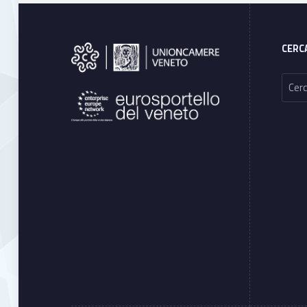
Footer sidebar
CERC
Ricerca per: