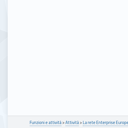
Breadcrumbs navigation
Funzioni e attività
>
Attività
>
La rete Enterprise Euro