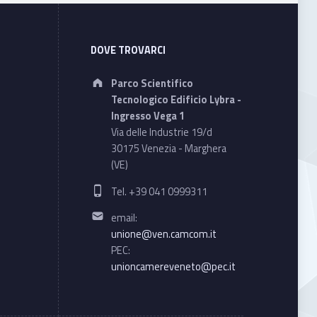
DOVE TROVARCI
Address:
Parco Scientifico
Tecnologico Edificio Lybra -
Ingresso Vega 1
Via delle Industrie 19/d
30175 Venezia - Marghera
(VE)
Phone number:
Tel. +39 041 0999311
Email address:
email:
unione@ven.camcom.it
PEC:
unioncamereveneto@pec.it