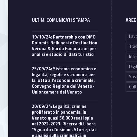
ULTIMI COMUNICATI STAMPA
AREE
Lavo
19/10/24: Partnership con DMO
Dolomiti Bellunesi e Destination
Tras
Verona & Garda Foundation per
analisi e studio di dati turistici
Inte
Digi
25/09/24: Sistema economico e
legalità, regole e strumenti per
Sost
la lotta all’economia criminale.
Convegno Regione del Veneto-
Cult
Unioncamere del Veneto
20/09/24: Legalità: crimine
proliferato in pandemia, in
Veneto quasi 56.000 reati spia
nel 2022-2023. Ricerca di Libera
“Sguardo d’insieme. Storie, dati
e analisi sulla criminalità in