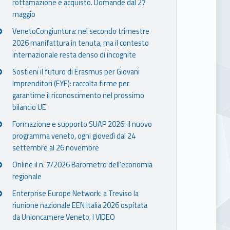
rottamazione e acquisto. Domande dal 27
maggio
VenetoCongiuntura: nel secondo trimestre
2026 manifattura in tenuta, ma il contesto
internazionale resta denso di incognite
Sostieni il futuro di Erasmus per Giovani
Imprenditori (EYE): raccolta firme per
garantirne il riconoscimento nel prossimo
bilancio UE
Formazione e supporto SUAP 2026: il nuovo
programma veneto, ogni giovedì dal 24
settembre al 26 novembre
Online il n. 7/2026 Barometro dell’economia
regionale
Enterprise Europe Network: a Treviso la
riunione nazionale EEN Italia 2026 ospitata
da Unioncamere Veneto. I VIDEO