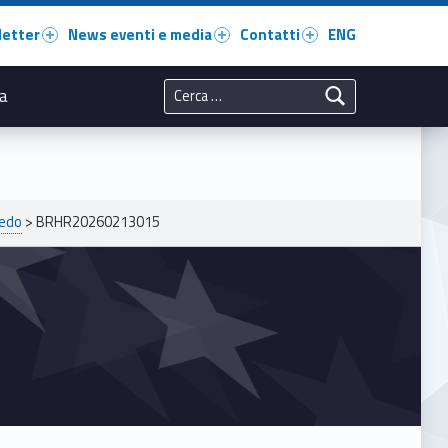
letter
News eventi e media
Contatti
ENG
Ricerca per:
a
redo
>
BRHR20260213015