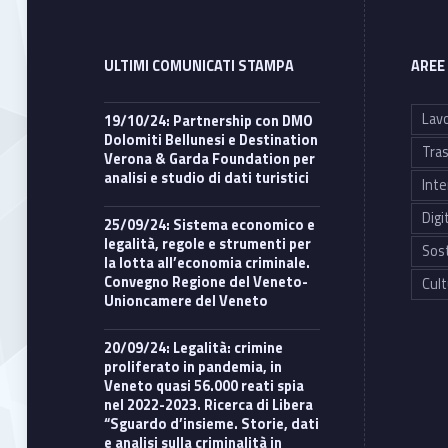
ULTIMI COMUNICATI STAMPA
AREE
Lavo
19/10/24: Partnership con DMO
Dolomiti Bellunesi e Destination
Tras
Verona & Garda Foundation per
analisi e studio di dati turistici
Inte
Digi
25/09/24: Sistema economico e
legalità, regole e strumenti per
Sost
la lotta all’economia criminale.
Convegno Regione del Veneto-
Cult
Unioncamere del Veneto
20/09/24: Legalità: crimine
proliferato in pandemia, in
Veneto quasi 56.000 reati spia
nel 2022-2023. Ricerca di Libera
“Sguardo d’insieme. Storie, dati
e analisi sulla criminalità in