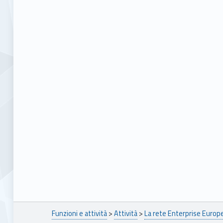
Breadcrumbs navigation
Funzioni e attività
>
Attività
>
La rete Enterprise Euro