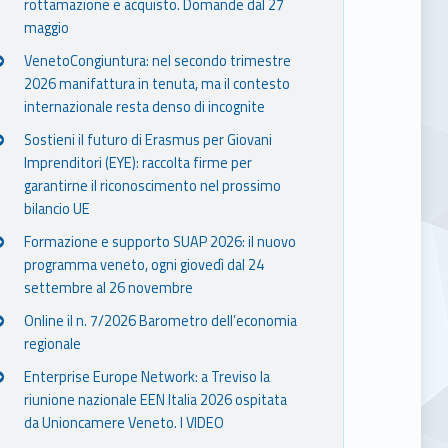
rottamazione e acquisto. Domande dal 27
maggio
VenetoCongiuntura: nel secondo trimestre
2026 manifattura in tenuta, ma il contesto
internazionale resta denso di incognite
Sostieni il futuro di Erasmus per Giovani
Imprenditori (EYE): raccolta firme per
garantirne il riconoscimento nel prossimo
bilancio UE
Formazione e supporto SUAP 2026: il nuovo
programma veneto, ogni giovedì dal 24
settembre al 26 novembre
Online il n. 7/2026 Barometro dell’economia
regionale
Enterprise Europe Network: a Treviso la
riunione nazionale EEN Italia 2026 ospitata
da Unioncamere Veneto. I VIDEO