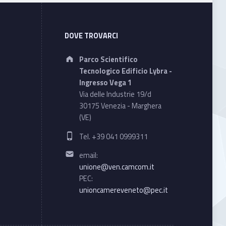
DOVE TROVARCI
Address:
Parco Scientifico
Tecnologico Edificio Lybra -
Ingresso Vega 1
Via delle Industrie 19/d
30175 Venezia - Marghera
(VE)
Phone number:
Tel. +39 041 0999311
Email address:
email:
unione@ven.camcom.it
PEC:
unioncamereveneto@pec.it