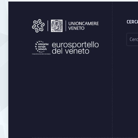
Footer sidebar
CERC
Ricerca per: