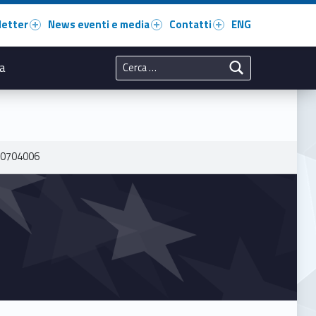
letter
News eventi e media
Contatti
ENG
Ricerca per:
a
0704006