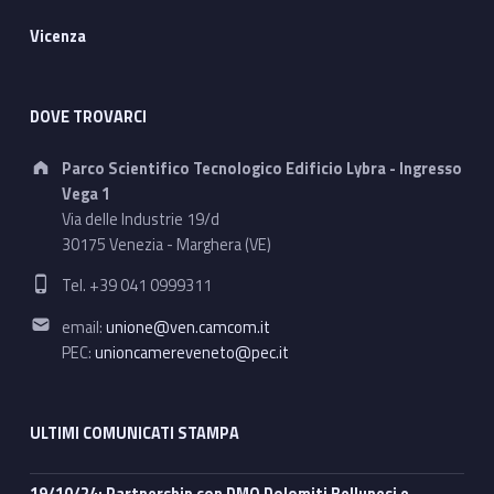
Vicenza
DOVE TROVARCI
Address:
Parco Scientifico Tecnologico Edificio Lybra - Ingresso
Vega 1
Via delle Industrie 19/d
30175 Venezia - Marghera (VE)
Phone number:
Tel. +39 041 0999311
Email address:
email:
unione@ven.camcom.it
PEC:
unioncamereveneto@pec.it
ULTIMI COMUNICATI STAMPA
19/10/24: Partnership con DMO Dolomiti Bellunesi e