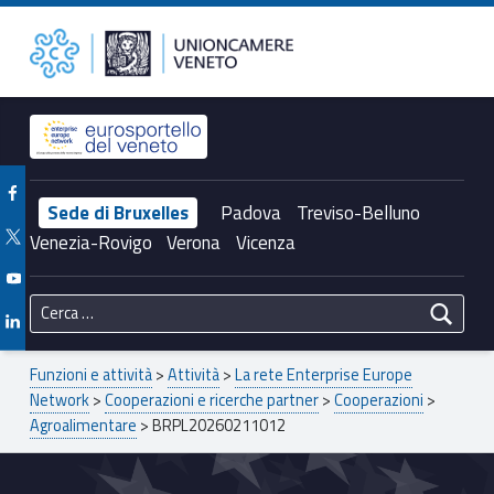
Primary Menu
BRPL20260211012 – Unioncamere del Veneto
Unioncamere del Veneto
Header info sidebar
Facebook Unioncamere Veneto
Sede di Bruxelles
Padova
Treviso-Belluno
Twitter Unioncamere Veneto
Venezia-Rovigo
Verona
Vicenza
Youtube Unioncamere Veneto
Ricerca per:
Linkedin Unioncamere Veneto
Breadcrumbs navigation
Funzioni e attività
>
Attività
>
La rete Enterprise Europe
Network
>
Cooperazioni e ricerche partner
>
Cooperazioni
>
Agroalimentare
>
BRPL20260211012