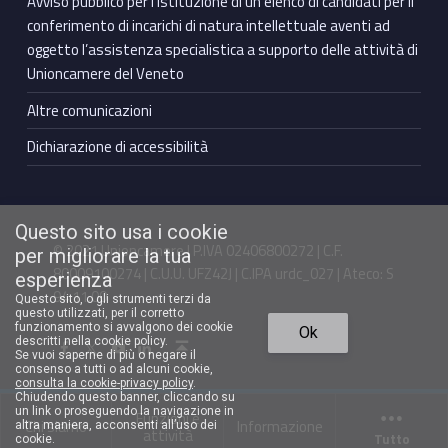
Avviso pubblico per l’istituzione di un elenco di candidati per il
conferimento di incarichi di natura intellettuale aventi ad
oggetto l’assistenza specialistica a supporto delle attività di
Unioncamere del Veneto
Altre comunicazioni
Dichiarazione di accessibilità
Questo sito usa i cookie
© 2021 Unioncamere | P.IVA 02406800272 | C.F.
per migliorare la tua
80009100274 | C.U.U. UFZ42J | C.IPA urdc_027 | Ateco: S
esperienza
94.11.00
Questo sito, o gli strumenti terzi da
questo utilizzati, per il corretto
Torna in cima ↑
funzionamento si avvalgono dei cookie
Ok
Facebook Unioncamere Veneto
Twitter Unioncamere Veneto
Youtube Unioncamere Veneto
Linkedin Unioncamere Veneto
descritti nella cookie policy.
Se vuoi saperne di più o negare il
consenso a tutti o ad alcuni cookie,
consulta la cookie-privacy policy
.
Chiudendo questo banner, cliccando su
un link o proseguendo la navigazione in
Funzioni e
Chi siamo
Informazione
altra maniera, acconsenti all’uso dei
attività
Tutto
cookie.