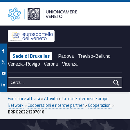
Primary Menu
BRRO20221207016 – Unioncamere del Veneto
Unioncamere del Veneto
Header info sidebar
Facebook Unioncamere Veneto
Sede di Bruxelles
Padova
Treviso-Belluno
Twitter Unioncamere Veneto
Venezia-Rovigo
Verona
Vicenza
Youtube Unioncamere Veneto
Ricerca per:
Linkedin Unioncamere Veneto
Breadcrumbs navigation
Funzioni e attività
>
Attività
>
La rete Enterprise Europe
Network
>
Cooperazioni e ricerche partner
>
Cooperazioni
>
BRRO20221207016