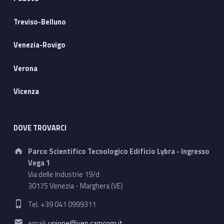
Treviso-Belluno
Venezia-Rovigo
Verona
Vicenza
DOVE TROVARCI
Address:
Parco Scientifico Tecnologico Edificio Lybra - Ingresso
Vega 1
Via delle Industrie 19/d
30175 Venezia - Marghera (VE)
Phone number:
Tel. +39 041 0999311
Email address:
email:
unione@ven.camcom.it