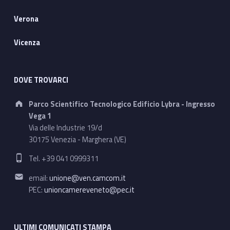
Verona
Vicenza
DOVE TROVARCI
Address:
Parco Scientifico Tecnologico Edificio Lybra - Ingresso
Vega 1
Via delle Industrie 19/d
30175 Venezia - Marghera (VE)
Phone number:
Tel. +39 041 0999311
Email address:
email:
unione@ven.camcom.it
PEC:
unioncamereveneto@pec.it
ULTIMI COMUNICATI STAMPA