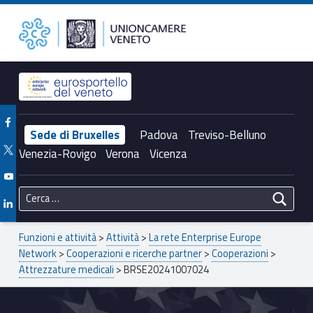
Primary Menu
BRSE20241007024 – Unioncamere del Veneto
Unioncamere del Veneto
Header info sidebar
Facebook Unioncamere Veneto
Sede di Bruxelles
Padova
Treviso-Belluno
Twitter Unioncamere Veneto
Venezia-Rovigo
Verona
Vicenza
Youtube Unioncamere Veneto
Ricerca per:
Linkedin Unioncamere Veneto
Breadcrumbs navigation
Funzioni e attività
>
Attività
>
La rete Enterprise Europe
Network
>
Cooperazioni e ricerche partner
>
Cooperazioni
>
Attrezzature medicali
>
BRSE20241007024