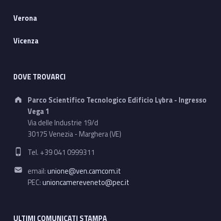
Verona
Vicenza
DOVE TROVARCI
Address:
Parco Scientifico Tecnologico Edificio Lybra - Ingresso
Vega 1
Via delle Industrie 19/d
30175 Venezia - Marghera (VE)
Phone number:
Tel. +39 041 0999311
Email address:
email:
unione@ven.camcom.it
PEC:
unioncamereveneto@pec.it
ULTIMI COMUNICATI STAMPA