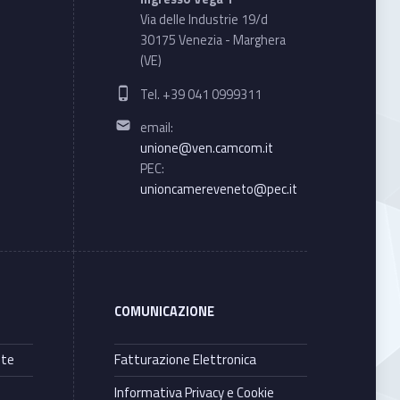
Via delle Industrie 19/d
30175 Venezia - Marghera
(VE)
Phone number:
Tel. +39 041 0999311
Email address:
email:
unione@ven.camcom.it
PEC:
unioncamereveneto@pec.it
COMUNICAZIONE
nte
Fatturazione Elettronica
Informativa Privacy e Cookie