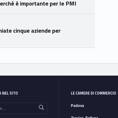
e perché è importante per le PMI
e
e
Ven
Ven
eto
eto
miate cinque aziende per
A NEL SITO
LE CAMERE DI COMMERCIO
Padova
Treviso-Belluno