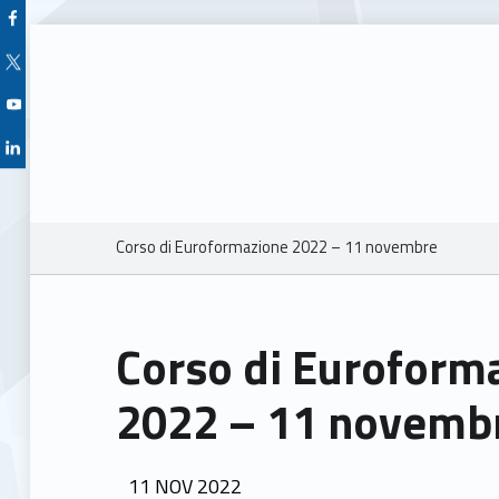
Facebook Unioncamere Veneto
Twitter Unioncamere Veneto
Youtube Unioncamere Veneto
Linkedin Unioncamere Veneto
Breadcrumbs navigation
Corso di Euroformazione 2022 – 11 novembre
Corso di Euroform
2022 – 11 novemb
POSTED ON:
11
NOV
2022