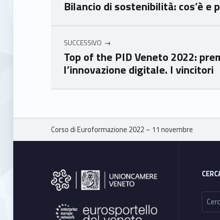
Bilancio di sostenibilità: cos’è 
e
e
Ven
Ven
eto
eto
SUCCESSIVO
Top of the PID Veneto 2022: pre
l’innovazione digitale. I vincitori
Skip back to main navigation
Breadcrumbs navigation
Corso di Euroformazione 2022 – 11 novembre
Footer sidebar
CERC
Ricerca per: