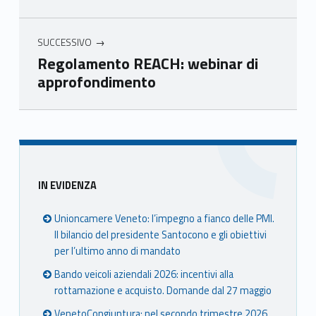
eto
eto
eto
eto
SUCCESSIVO
Regolamento REACH: webinar di
approfondimento
Skip back to main navigation
Sidebar
IN EVIDENZA
Unioncamere Veneto: l’impegno a fianco delle PMI.
Il bilancio del presidente Santocono e gli obiettivi
per l’ultimo anno di mandato
Bando veicoli aziendali 2026: incentivi alla
rottamazione e acquisto. Domande dal 27 maggio
VenetoCongiuntura: nel secondo trimestre 2026