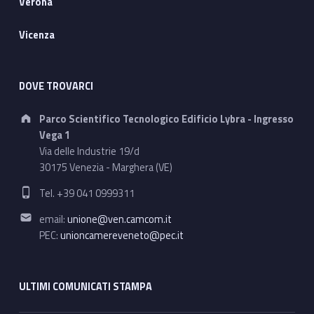
Verona
Vicenza
DOVE TROVARCI
Address:
Parco Scientifico Tecnologico Edificio Lybra - Ingresso
Vega 1
Via delle Industrie 19/d
30175 Venezia - Marghera (VE)
Phone number:
Tel. +39 041 0999311
Email address:
email:
unione@ven.camcom.it
PEC:
unioncamereveneto@pec.it
ULTIMI COMUNICATI STAMPA