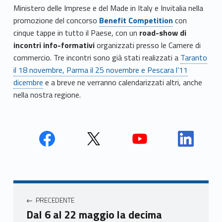
Ministero delle Imprese e del Made in Italy e Invitalia nella
promozione del concorso
Benefit Competition
con
cinque tappe in tutto il Paese, con un
road-show di
incontri info-formativi
organizzati presso le Camere di
commercio. Tre incontri sono già stati realizzati a
Taranto
il 18 novembre, Parma il 25 novembre e Pescara l’11
dicembre
e a breve ne verranno calendarizzati altri, anche
nella nostra regione.
Face
Twit
Yout
Link
book
ter
ube
edin
Unio
Unio
Unio
Unio
Navigazione articoli
nca
nca
nca
nca
PRECEDENTE
mer
mer
mer
mer
Dal 6 al 22 maggio la decima
e
e
e
e