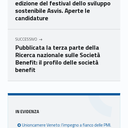
edizione del festival dello sviluppo
Ven
Ven
Ven
Ven
sostenibile Asvis. Aperte le
eto
eto
eto
eto
candidature
SUCCESSIVO
Pubblicata la terza parte della
Ricerca nazionale sulle Società
Benefit: il profilo delle società
benefit
Skip back to main navigation
Sidebar
IN EVIDENZA
Unioncamere Veneto: l’impegno a fianco delle PMI.