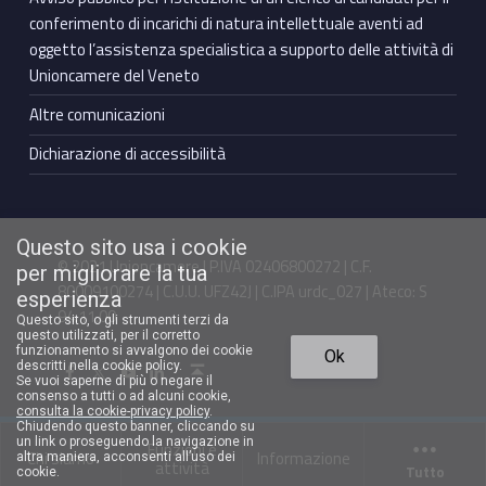
conferimento di incarichi di natura intellettuale aventi ad
oggetto l’assistenza specialistica a supporto delle attività di
Unioncamere del Veneto
Altre comunicazioni
Dichiarazione di accessibilità
Questo sito usa i cookie
© 2021 Unioncamere | P.IVA 02406800272 | C.F.
per migliorare la tua
80009100274 | C.U.U. UFZ42J | C.IPA urdc_027 | Ateco: S
esperienza
94.11.00
Questo sito, o gli strumenti terzi da
questo utilizzati, per il corretto
Torna in cima ↑
funzionamento si avvalgono dei cookie
Ok
Facebook Unioncamere Veneto
Twitter Unioncamere Veneto
Youtube Unioncamere Veneto
Linkedin Unioncamere Veneto
descritti nella cookie policy.
Se vuoi saperne di più o negare il
consenso a tutti o ad alcuni cookie,
consulta la cookie-privacy policy
.
Chiudendo questo banner, cliccando su
un link o proseguendo la navigazione in
Funzioni e
Chi siamo
Informazione
altra maniera, acconsenti all’uso dei
attività
Tutto
cookie.