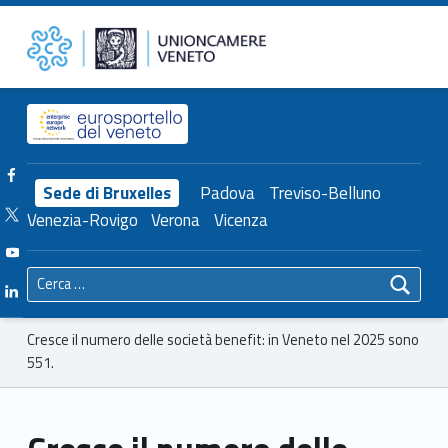
Primary Menu
Unioncamere del Veneto
Cresce il numero delle società benefit: in Veneto nel 2025 sono 551. – Unioncamere del Veneto
Header info sidebar
Facebook Unioncamere Veneto
Sede di Bruxelles
Padova
Treviso-Belluno
Twitter Unioncamere Veneto
Venezia-Rovigo
Verona
Vicenza
Youtube Unioncamere Veneto
Ricerca per:
Linkedin Unioncamere Veneto
Breadcrumbs navigation
Cresce il numero delle società benefit: in Veneto nel 2025 sono
551.