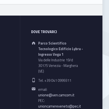
DOVE TROVARCI
Address:
Parco Scientifico
Tecnologico Edificio Lybra -
Ingresso Vega 1
Via delle Industrie 19/d
30175 Venezia - Marghera
(VE)
Phone number:
Tel. +39 041 0999311
Email address:
email:
unione@ven.camcom.it
PEC:
unioncamereveneto@pec.it