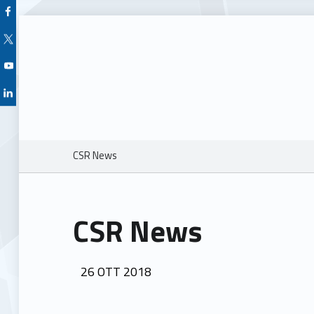
Facebook Unioncamere Veneto
Twitter Unioncamere Veneto
Youtube Unioncamere Veneto
Linkedin Unioncamere Veneto
Breadcrumbs navigation
CSR News
CSR News
POSTED ON:
26
OTT
2018