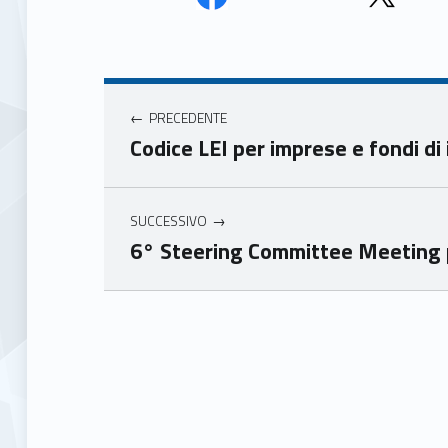
Face
Twit
book
ter
Navigazione articoli
Unio
Unio
nca
nca
PRECEDENTE
mer
mer
Codice LEI per imprese e fondi d
e
e
Ven
Ven
eto
eto
SUCCESSIVO
6° Steering Committee Meeting
Skip back to main navigation