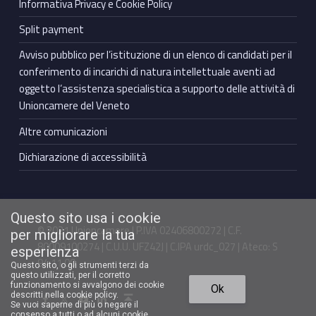
Informativa Privacy e Cookie Policy
Split payment
Avviso pubblico per l’istituzione di un elenco di candidati per il
conferimento di incarichi di natura intellettuale aventi ad
oggetto l’assistenza specialistica a supporto delle attività di
Unioncamere del Veneto
Altre comunicazioni
Dichiarazione di accessibilità
Questo sito usa i cookie
© 2021 Unioncamere | P.IVA 02406800272 | C.F.
per migliorare la tua
80009100274 | C.U.U. UFZ42J | C.IPA urdc_027 | Ateco: S
esperienza
94.11.00
Questo sito, o gli strumenti terzi da
questo utilizzati, per il corretto
Torna in cima ↑
funzionamento si avvalgono dei cookie
Ok
Facebook Unioncamere Veneto
Twitter Unioncamere Veneto
Youtube Unioncamere Veneto
Linkedin Unioncamere Veneto
descritti nella cookie policy.
Se vuoi saperne di più o negare il
consenso a tutti o ad alcuni cookie,