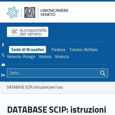
Primary Menu
Unioncamere del Veneto
DATABASE SCIP: istruzioni per l’uso – Unioncamere del Veneto
Header info sidebar
Facebook Unioncamere Veneto
Sede di Bruxelles
Padova
Treviso-Belluno
Twitter Unioncamere Veneto
Venezia-Rovigo
Verona
Vicenza
Youtube Unioncamere Veneto
Ricerca per:
Linkedin Unioncamere Veneto
Breadcrumbs navigation
DATABASE SCIP: istruzioni per l’uso
DATABASE SCIP: istruzioni