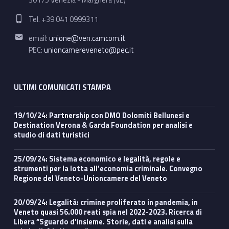
30175 Venezia - Marghera (VE)
Phone number:
Tel. +39 041 0999311
Email address:
email:
unione@ven.camcom.it
PEC:
unioncamereveneto@pec.it
ULTIMI COMUNICATI STAMPA
19/10/24: Partnership con DMO Dolomiti Bellunesi e
Destination Verona & Garda Foundation per analisi e
studio di dati turistici
25/09/24: Sistema economico e legalità, regole e
strumenti per la lotta all’economia criminale. Convegno
Regione del Veneto-Unioncamere del Veneto
20/09/24: Legalità: crimine proliferato in pandemia, in
Veneto quasi 56.000 reati spia nel 2022-2023. Ricerca di
Libera “Sguardo d’insieme. Storie, dati e analisi sulla