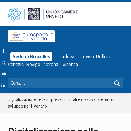
Primary Menu
Unioncamere del Veneto
Digitalizzazione nelle imprese culturali e creative: scenari di sviluppo per il Veneto – Unioncamere del Veneto
Header info sidebar
Facebook Unioncamere Veneto
Sede di Bruxelles
Padova
Treviso-Belluno
Twitter Unioncamere Veneto
Venezia-Rovigo
Verona
Vicenza
Youtube Unioncamere Veneto
Ricerca per:
Linkedin Unioncamere Veneto
Breadcrumbs navigation
Digitalizzazione nelle imprese culturali e creative: scenari di
sviluppo per il Veneto