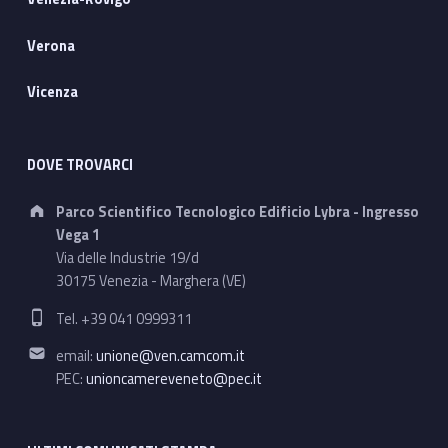
Verona
Vicenza
DOVE TROVARCI
Address:
Parco Scientifico Tecnologico Edificio Lybra - Ingresso
Vega 1
Via delle Industrie 19/d
30175 Venezia - Marghera (VE)
Phone number:
Tel. +39 041 0999311
Email address:
email:
unione@ven.camcom.it
PEC:
unioncamereveneto@pec.it