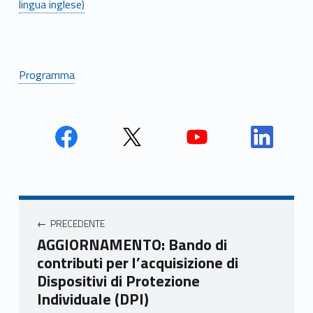
lingua inglese)
Programma
Face
Twit
Yout
Link
book
ter
ube
edin
Unio
Unio
Unio
Unio
Navigazione articoli
nca
nca
nca
nca
PRECEDENTE
mer
mer
mer
mer
AGGIORNAMENTO: Bando di
e
e
e
e
contributi per l’acquisizione di
Ven
Ven
Ven
Ven
Dispositivi di Protezione
eto
eto
eto
eto
Individuale (DPI)