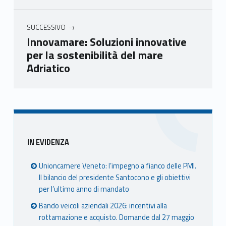
SUCCESSIVO
Innovamare: Soluzioni innovative
per la sostenibilità del mare
Adriatico
Skip back to main navigation
Sidebar
IN EVIDENZA
Unioncamere Veneto: l’impegno a fianco delle PMI.
Il bilancio del presidente Santocono e gli obiettivi
per l’ultimo anno di mandato
Bando veicoli aziendali 2026: incentivi alla
rottamazione e acquisto. Domande dal 27 maggio