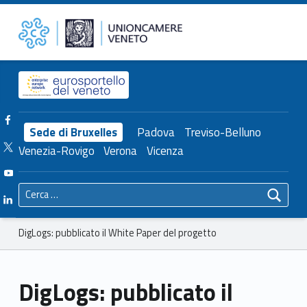
Primary Menu
Unioncamere del Veneto
DigLogs: pubblicato il White Paper del progetto – Unioncamere del Veneto
Header info sidebar
Facebook Unioncamere Veneto
Sede di Bruxelles
Padova
Treviso-Belluno
Twitter Unioncamere Veneto
Venezia-Rovigo
Verona
Vicenza
Youtube Unioncamere Veneto
Ricerca per:
Linkedin Unioncamere Veneto
Breadcrumbs navigation
DigLogs: pubblicato il White Paper del progetto
DigLogs: pubblicato il