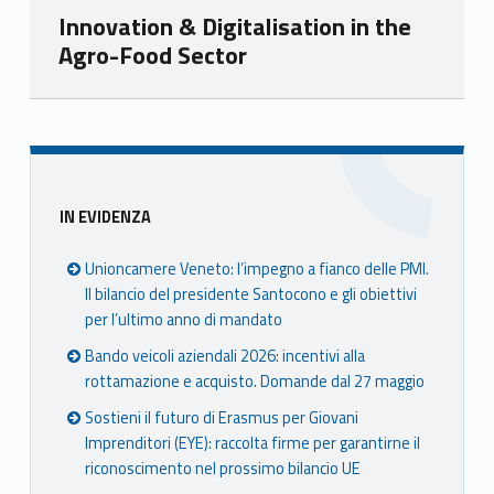
Innovation & Digitalisation in the
Agro-Food Sector
Skip back to main navigation
Sidebar
IN EVIDENZA
Unioncamere Veneto: l’impegno a fianco delle PMI.
Il bilancio del presidente Santocono e gli obiettivi
per l’ultimo anno di mandato
Bando veicoli aziendali 2026: incentivi alla
rottamazione e acquisto. Domande dal 27 maggio
Sostieni il futuro di Erasmus per Giovani
Imprenditori (EYE): raccolta firme per garantirne il
riconoscimento nel prossimo bilancio UE