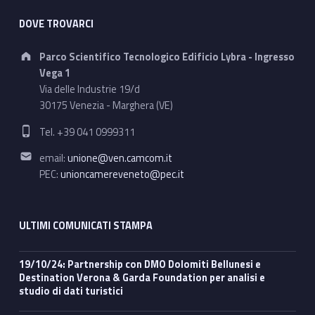
DOVE TROVARCI
Address:
Parco Scientifico Tecnologico Edificio Lybra - Ingresso
Vega 1
Via delle Industrie 19/d
30175 Venezia - Marghera (VE)
Phone number:
Tel. +39 041 0999311
Email address:
email:
unione@ven.camcom.it
PEC:
unioncamereveneto@pec.it
ULTIMI COMUNICATI STAMPA
19/10/24: Partnership con DMO Dolomiti Bellunesi e
Destination Verona & Garda Foundation per analisi e
studio di dati turistici