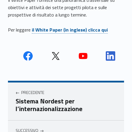
obiettivi e attività dei sette progetti pilota e sulle
prospettive di risultato a lungo termine.
Per leggere
il White Paper (in inglese) clicca qui
Face
Twit
Yout
Link
book
ter
ube
edin
Unio
Unio
Unio
Unio
Navigazione articoli
nca
nca
nca
nca
PRECEDENTE
mer
mer
mer
mer
Sistema Nordest per
e
e
e
e
l’internazionalizzazione
Ven
Ven
Ven
Ven
eto
eto
eto
eto
SUCCESSIVO