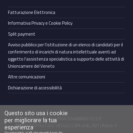
Fatturazione Elettronica
Informativa Privacy e Cookie Policy
Split payment
Avviso pubblico per l’istituzione di un elenco di candidati per il
conferimento di incarichi di natura intellettuale aventi ad
oggetto l’assistenza specialistica a supporto delle attività di
Unioncamere del Veneto
Altre comunicazioni
Dichiarazione di accessibilità
Questo sito usa i cookie
© 2021 Unioncamere | P.IVA 02406800272 | C.F.
per migliorare la tua
80009100274 | C.U.U. UFZ42J | C.IPA urdc_027 | Ateco: S
esperienza
94.11.00