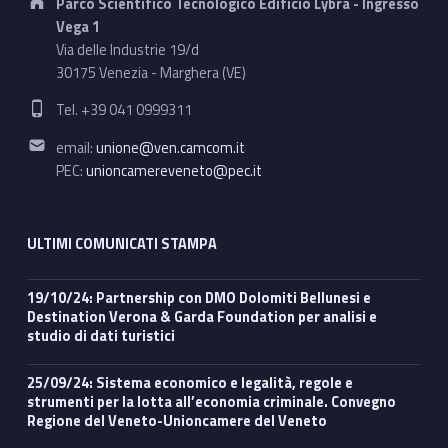
Parco Scientifico Tecnologico Edificio Lybra - Ingresso
Vega 1
Via delle Industrie 19/d
30175 Venezia - Marghera (VE)
Phone number:
Tel. +39 041 0999311
Email address:
email:
unione@ven.camcom.it
PEC:
unioncamereveneto@pec.it
ULTIMI COMUNICATI STAMPA
19/10/24: Partnership con DMO Dolomiti Bellunesi e
Destination Verona & Garda Foundation per analisi e
studio di dati turistici
25/09/24: Sistema economico e legalità, regole e
strumenti per la lotta all’economia criminale. Convegno
Regione del Veneto-Unioncamere del Veneto