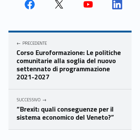
Face
Twit
Yout
Link
book
ter
ube
edin
Unio
Unio
Unio
Unio
Navigazione articoli
nca
nca
nca
nca
PRECEDENTE
mer
mer
mer
mer
Corso Euroformazione: Le politiche
e
e
e
e
comunitarie alla soglia del nuovo
Ven
Ven
Ven
Ven
settennato di programmazione
eto
eto
eto
eto
2021-2027
SUCCESSIVO
“Brexit: quali conseguenze per il
sistema economico del Veneto?”
Skip back to main navigation