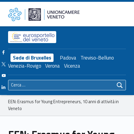
Primary Menu
Unioncamere del Veneto
EEN: Erasmus for Young Entrepreneurs, 10 anni di attività in Veneto – Unioncamere del Veneto
Header info sidebar
Facebook Unioncamere Veneto
Sede di Bruxelles
Padova
Treviso-Belluno
Twitter Unioncamere Veneto
Venezia-Rovigo
Verona
Vicenza
Youtube Unioncamere Veneto
Ricerca per:
Linkedin Unioncamere Veneto
Breadcrumbs navigation
EEN: Erasmus for Young Entrepreneurs, 10 anni di attività in
Veneto