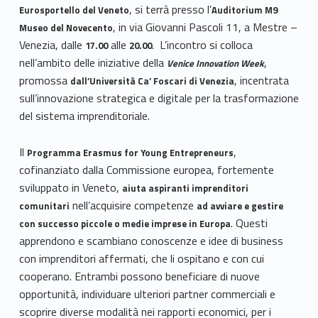
, si terrà presso l’
Eurosportello del Veneto
Auditorium M9
, in via Giovanni Pascoli 11, a Mestre –
Museo del Novecento
Venezia, dalle
alle
. L’incontro si colloca
17.00
20.00
nell’ambito delle iniziative della
,
Venice Innovation Week
promossa
, incentrata
dall’Università Ca’ Foscari di Venezia
sull’innovazione strategica e digitale per la trasformazione
del sistema imprenditoriale.
Il
,
Programma Erasmus for Young Entrepreneurs
cofinanziato dalla Commissione europea, fortemente
sviluppato in Veneto,
aiuta aspiranti imprenditori
nell’acquisire competenze
comunitari
ad avviare e gestire
. Questi
con successo piccole o medie imprese in Europa
apprendono e scambiano conoscenze e idee di business
con imprenditori affermati, che li ospitano e con cui
cooperano. Entrambi possono beneficiare di nuove
opportunità, individuare ulteriori partner commerciali e
scoprire diverse modalità nei rapporti economici, per i