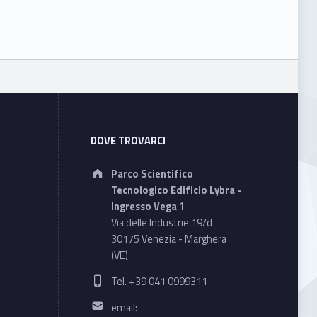
DOVE TROVARCI
Address:
Parco Scientifico
Tecnologico Edificio Lybra -
Ingresso Vega 1
Via delle Industrie 19/d
30175 Venezia - Marghera
(VE)
Phone number:
Tel. +39 041 0999311
Email address:
email: