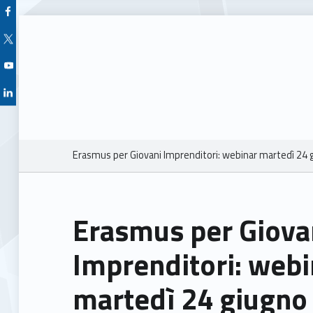
Facebook Unioncamere Veneto
Twitter Unioncamere Veneto
Youtube Unioncamere Veneto
Linkedin Unioncamere Veneto
Breadcrumbs navigation
Erasmus per Giovani Imprenditori: webinar martedì 24 
Erasmus per Giova
Imprenditori: webi
martedì 24 giugno