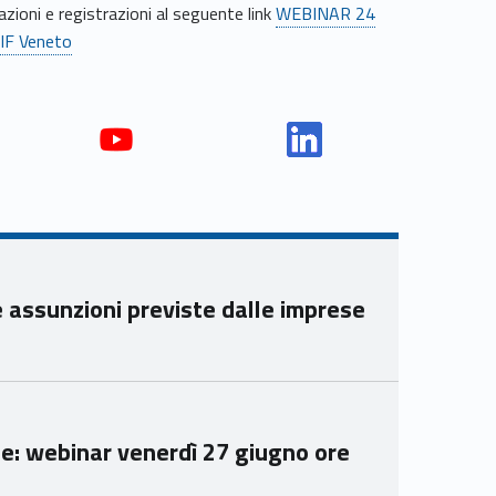
zioni e registrazioni al seguente link
WEBINAR 24
PIF Veneto
Yout
Link
ube
edin
Unio
Unio
nca
nca
mer
mer
e assunzioni previste dalle imprese
e
e
Ven
Ven
eto
eto
se: webinar venerdì 27 giugno ore