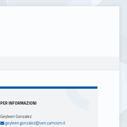
Sidebar
PER INFORMAZIONI
Geyleen Gonzalez
geyleen.gonzalez@ven.camcom.it