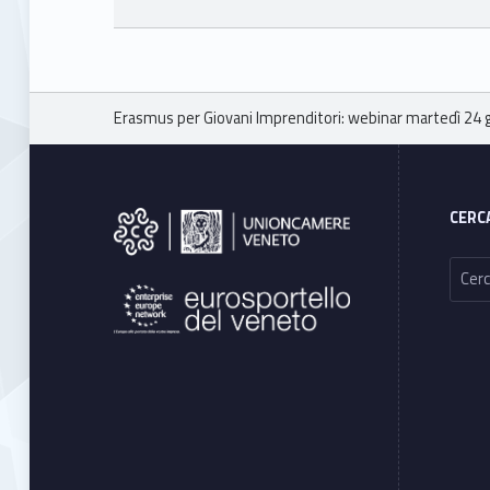
Skip back to main navigation
Breadcrumbs navigation
Erasmus per Giovani Imprenditori: webinar martedì 24 
Footer sidebar
CERC
Ricerca per: