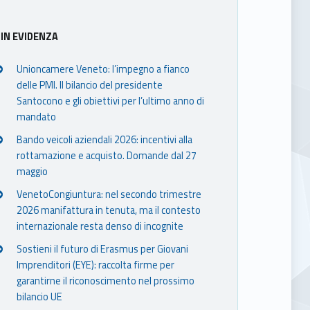
IN EVIDENZA
Unioncamere Veneto: l’impegno a fianco
delle PMI. Il bilancio del presidente
Santocono e gli obiettivi per l’ultimo anno di
mandato
Bando veicoli aziendali 2026: incentivi alla
rottamazione e acquisto. Domande dal 27
maggio
VenetoCongiuntura: nel secondo trimestre
2026 manifattura in tenuta, ma il contesto
internazionale resta denso di incognite
Sostieni il futuro di Erasmus per Giovani
Imprenditori (EYE): raccolta firme per
garantirne il riconoscimento nel prossimo
bilancio UE