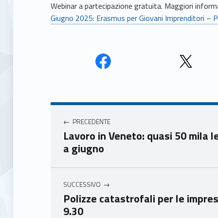
Webinar a partecipazione gratuita. Maggiori informa
Giugno 2025: Erasmus per Giovani Imprenditori – 
Face
Twit
book
ter
Navigazione articoli
Unio
Unio
nca
nca
PRECEDENTE
mer
mer
Lavoro in Veneto: quasi 50 mila l
e
e
a giugno
Ven
Ven
eto
eto
SUCCESSIVO
Polizze catastrofali per le impre
9.30