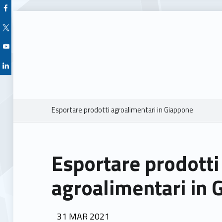
Facebook Unioncamere Veneto
Twitter Unioncamere Veneto
Youtube Unioncamere Veneto
Linkedin Unioncamere Veneto
Breadcrumbs navigation
Esportare prodotti agroalimentari in Giappone
Esportare prodotti
agroalimentari in 
POSTED ON:
31
MAR
2021