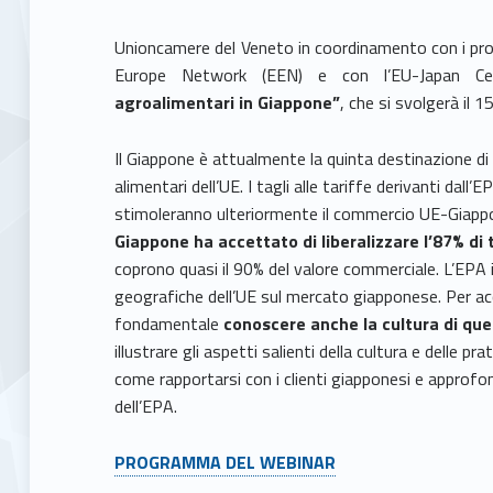
Unioncamere del Veneto in coordinamento con i prop
Europe Network (EEN) e con l’EU-Japan Ce
agroalimentari in Giappone”
, che si svolgerà il 15
Il Giappone è attualmente la quinta destinazione di 
alimentari dell’UE. I tagli alle tariffe derivanti da
stimoleranno ulteriormente il commercio UE-Giappon
Giappone ha accettato di liberalizzare l’87% di t
coprono quasi il 90% del valore commerciale. L’EPA i
geografiche dell’UE sul mercato giapponese. Per a
fondamentale
conoscere anche la cultura di qu
illustrare gli aspetti salienti della cultura e delle p
come rapportarsi con i clienti giapponesi e approfon
dell’EPA.
PROGRAMMA DEL WEBINAR