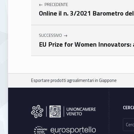
PRECEDENTE
mer
mer
Online il n. 3/2021 Barometro de
e
e
Ven
Ven
eto
eto
SUCCESSIVO
EU Prize for Women Innovators: 
Skip back to main navigation
Breadcrumbs navigation
Esportare prodotti agroalimentari in Giappone
Footer sidebar
CERC
Ricerca per: