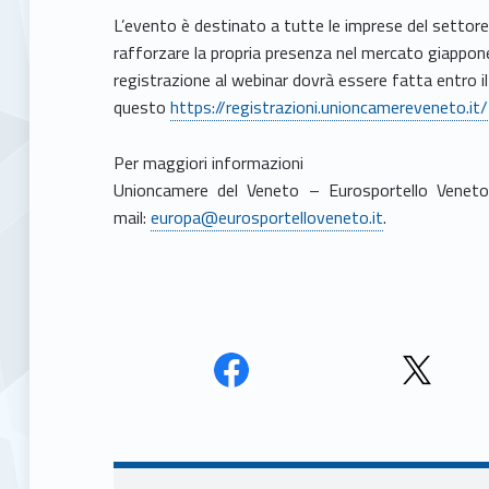
L’evento è destinato a tutte le imprese del settor
rafforzare la propria presenza nel mercato giappones
registrazione al webinar dovrà essere fatta entro il
questo
https://registrazioni.unioncamereveneto.i
Per maggiori informazioni
Unioncamere del Veneto – Eurosportello Veneto
mail:
europa@eurosportelloveneto.it
.
Face
Twit
book
ter
Navigazione articoli
Unio
Unio
nca
nca