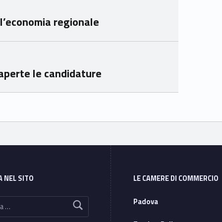
mer
mer
ll’economia regionale
e
e
Ven
Ven
eto
eto
aperte le candidature
A NEL SITO
LE CAMERE DI COMMERCIO
Padova