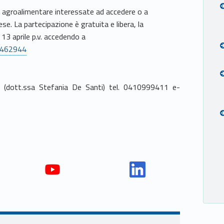
e agroalimentare interessate ad accedere o a
e. La partecipazione è gratuita e libera, la
 13 aprile p.v. accedendo a
t/462944
 (dott.ssa Stefania De Santi) tel. 0410999411 e-
Yout
Link
ube
edin
Unio
Unio
nca
nca