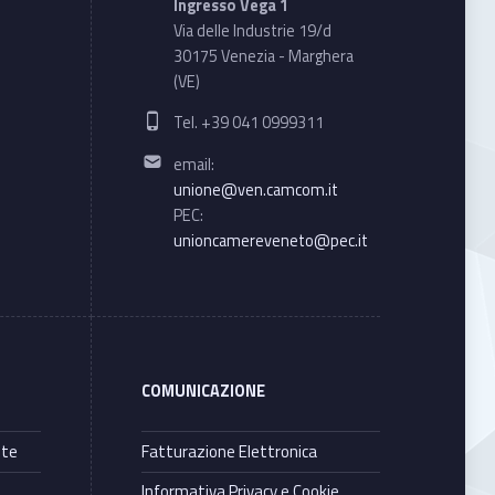
Ingresso Vega 1
Via delle Industrie 19/d
30175 Venezia - Marghera
(VE)
Phone number:
Tel. +39 041 0999311
Email address:
email:
unione@ven.camcom.it
PEC:
unioncamereveneto@pec.it
COMUNICAZIONE
nte
Fatturazione Elettronica
Informativa Privacy e Cookie