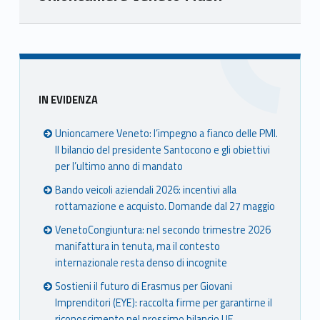
Skip back to main navigation
Sidebar
IN EVIDENZA
Unioncamere Veneto: l’impegno a fianco delle PMI.
Il bilancio del presidente Santocono e gli obiettivi
per l’ultimo anno di mandato
Bando veicoli aziendali 2026: incentivi alla
rottamazione e acquisto. Domande dal 27 maggio
VenetoCongiuntura: nel secondo trimestre 2026
manifattura in tenuta, ma il contesto
internazionale resta denso di incognite
Sostieni il futuro di Erasmus per Giovani
Imprenditori (EYE): raccolta firme per garantirne il
riconoscimento nel prossimo bilancio UE