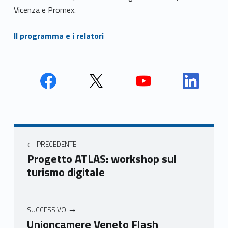
Vicenza e Promex.
Il programma e i relatori
Face
Twit
Yout
Link
book
ter
ube
edin
Unio
Unio
Unio
Unio
Navigazione articoli
nca
nca
nca
nca
PRECEDENTE
mer
mer
mer
mer
Progetto ATLAS: workshop sul
e
e
e
e
turismo digitale
Ven
Ven
Ven
Ven
eto
eto
eto
eto
SUCCESSIVO
Unioncamere Veneto Flash