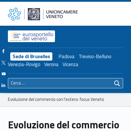
Primary Menu
Unioncamere del Veneto
Evoluzione del commercio con l’estero: focus Veneto – Unioncamere del Veneto
Header info sidebar
Facebook Unioncamere Veneto
Sede di Bruxelles
Padova
Treviso-Belluno
Twitter Unioncamere Veneto
Venezia-Rovigo
Verona
Vicenza
Youtube Unioncamere Veneto
Ricerca per:
Linkedin Unioncamere Veneto
Breadcrumbs navigation
Evoluzione del commercio con l’estero: focus Veneto
Evoluzione del commercio