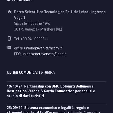
DOVE TROVARCI
Address:
Parco Scientifico Tecnologico Edificio Lybra - Ingresso
Vega 1
Via delle Industrie 19/d
30175 Venezia - Marghera (VE)
Phone number:
Tel. +39 041 0999311
Email address:
email:
unione@ven.camcom.it
PEC:
unioncamereveneto@pec.it
ULTIMI COMUNICATI STAMPA
19/10/24: Partnership con DMO Dolomiti Bellunesi e
Destination Verona & Garda Foundation per analisi e
studio di dati turistici
25/09/24: Sistema economico e legalità, regole e
strumenti per la lotta all’economia criminale. Convegno