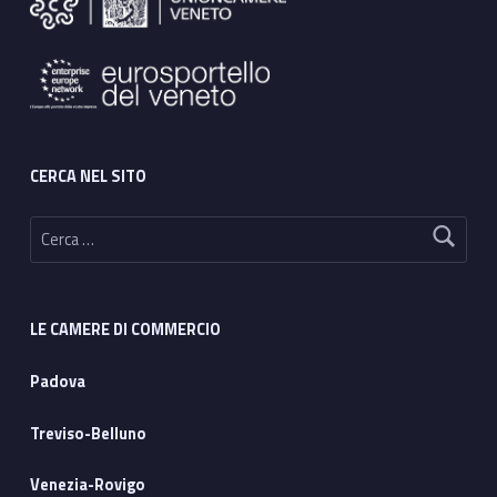
t
o
r
e
:
CERCA NEL SITO
Ricerca per:
Roberta Sambo, roberta.sambo@ven.camcom.It
LE CAMERE DI COMMERCIO
Padova
Treviso-Belluno
Venezia-Rovigo