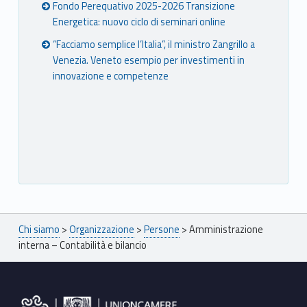
Fondo Perequativo 2025-2026 Transizione
o
Energetica: nuovo ciclo di seminari online
“Facciamo semplice l’Italia”, il ministro Zangrillo a
Venezia. Veneto esempio per investimenti in
innovazione e competenze
L’area “Amministrazione interna – contabilità e bilancio” si occupa dell’organizzazione, del coordinamento e del controllo delle procedure contabili e degli adempimenti fiscali e normativi dell’Ente, nonchè della redazione del bilancio preventivo e consuntivo annuale e triennale.
C
o
o
Breadcrumbs navigation
r
Chi siamo
>
Organizzazione
>
Persone
>
Amministrazione
interna – Contabilità e bilancio
d
i
Footer sidebar
n
a