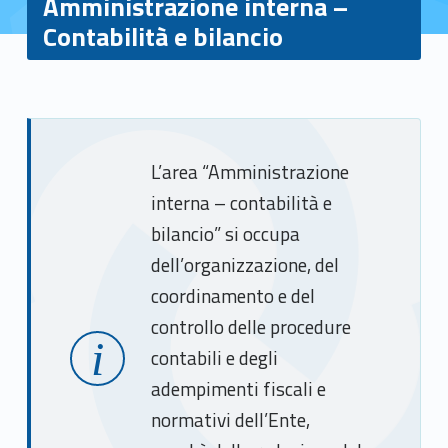
Amministrazione interna –
Contabilità e bilancio
A
m
L’area “Amministrazione
interna – contabilità e
m
bilancio” si occupa
i
dell’organizzazione, del
n
coordinamento e del
i
controllo delle procedure
contabili e degli
s
adempimenti fiscali e
t
normativi dell’Ente,