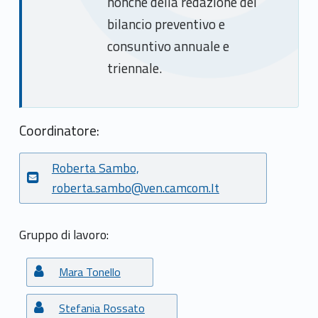
r
nonchè della redazione del
bilancio preventivo e
a
consuntivo annuale e
z
triennale.
i
o
Coordinatore:
n
Roberta Sambo,
e
roberta.sambo@ven.camcom.It
i
n
Gruppo di lavoro:
t
Mara Tonello
e
Stefania Rossato