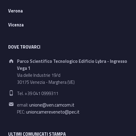
Verona
Vicenza
DOVE TROVARCI
Address:
Parco Scientifico Tecnologico Edificio Lybra - Ingresso
Vega 1
Via delle Industrie 19/d
30175 Venezia - Marghera (VE)
Phone number:
Tel. +39 041 0999311
Email address:
email:
unione@ven.camcom.it
PEC:
unioncamereveneto@pec.it
ULTIMI COMUNICATI STAMPA