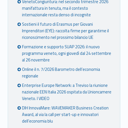
VenetoCongiuntura: nel secondo trimestre 2026
i
manifattura in tenuta, ma il contesto
internazionale resta denso di incognite
t
Sostieni il futuro di Erasmus per Giovani
à
Imprenditori (EYE): raccolta firme per garantirne il
riconoscimento nel prossimo bilancio UE
e
Formazione e supporto SUAP 2026: il nuovo
b
programma veneto, ogni giovedì dal 24 settembre
al 26 novembre
i
Online il n. 7/2026 Barometro dell’economia
l
regionale
a
Enterprise Europe Network: a Treviso la riunione
nazionale EEN Italia 2026 ospitata da Unioncamere
n
Veneto. I VIDEO
DIH InnovaMare: WAVEMAKER Business Creation
c
Award, al via la call per start-up e innovatori
i
dell’economia blu