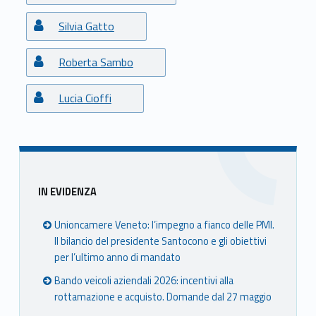
r
n
Silvia Gatto
a
Roberta Sambo
–
Lucia Cioffi
C
o
n
Sidebar
t
IN EVIDENZA
a
Unioncamere Veneto: l’impegno a fianco delle PMI.
Il bilancio del presidente Santocono e gli obiettivi
b
per l’ultimo anno di mandato
i
Bando veicoli aziendali 2026: incentivi alla
rottamazione e acquisto. Domande dal 27 maggio
l