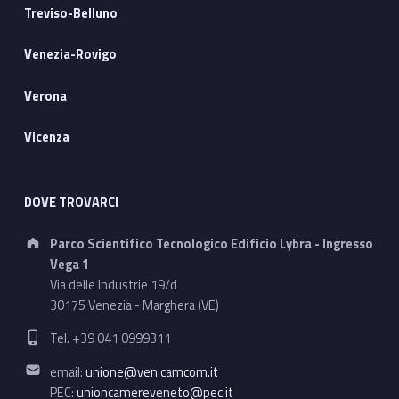
Treviso-Belluno
Venezia-Rovigo
Verona
Vicenza
DOVE TROVARCI
Address:
Parco Scientifico Tecnologico Edificio Lybra - Ingresso
Vega 1
Via delle Industrie 19/d
30175 Venezia - Marghera (VE)
Phone number:
Tel. +39 041 0999311
Email address:
email:
unione@ven.camcom.it
PEC:
unioncamereveneto@pec.it