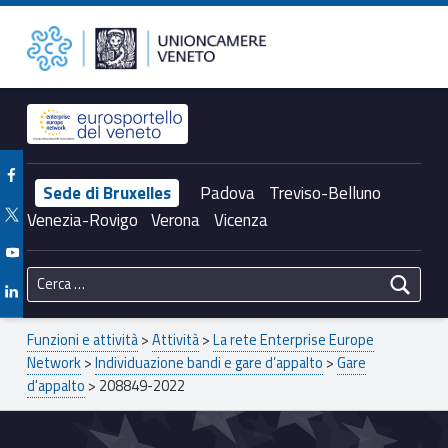
Primary Menu
208849-2022 – Unioncamere del Veneto
Unioncamere del Veneto
Header info sidebar
Facebook Unioncamere Veneto
Sede di Bruxelles
Padova
Treviso-Belluno
Twitter Unioncamere Veneto
Venezia-Rovigo
Verona
Vicenza
Youtube Unioncamere Veneto
Ricerca per:
Linkedin Unioncamere Veneto
Breadcrumbs navigation
Funzioni e attività
>
Attività
>
La rete Enterprise Europe
Network
>
Individuazione bandi e gare d’appalto
>
Gare
d'appalto
>
208849-2022