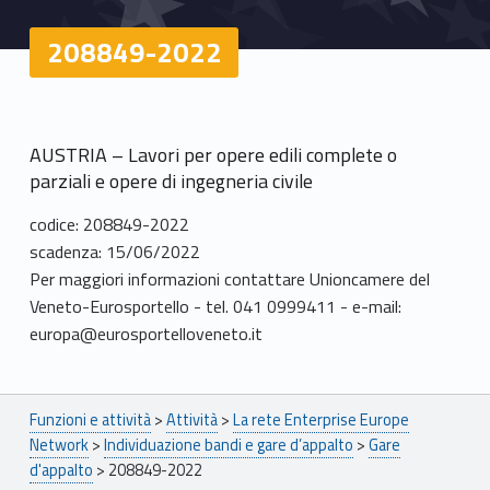
208849-2022
AUSTRIA – Lavori per opere edili complete o
parziali e opere di ingegneria civile
codice: 208849-2022
scadenza: 15/06/2022
Per maggiori informazioni contattare Unioncamere del
Veneto-Eurosportello - tel. 041 0999411 - e-mail:
europa@eurosportelloveneto.it
Breadcrumbs navigation
Funzioni e attività
>
Attività
>
La rete Enterprise Europe
Network
>
Individuazione bandi e gare d’appalto
>
Gare
d'appalto
>
208849-2022