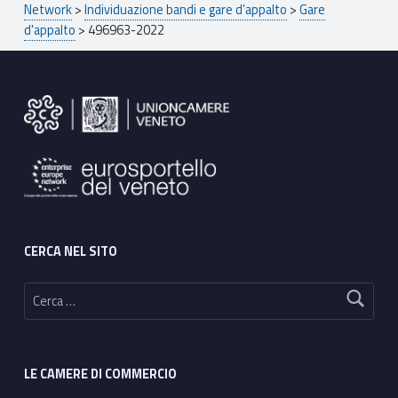
Network
>
Individuazione bandi e gare d’appalto
>
Gare
d'appalto
>
496963-2022
Footer sidebar
CERCA NEL SITO
Ricerca per:
LE CAMERE DI COMMERCIO