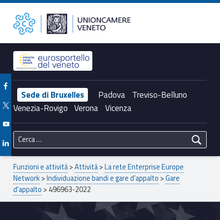
Primary Menu
496963-2022 – Unioncamere del Veneto
Unioncamere del Veneto
Header info sidebar
Facebook Unioncamere Veneto
Sede di Bruxelles
Padova
Treviso-Belluno
Twitter Unioncamere Veneto
Venezia-Rovigo
Verona
Vicenza
Youtube Unioncamere Veneto
Ricerca per:
Linkedin Unioncamere Veneto
Breadcrumbs navigation
Funzioni e attività
>
Attività
>
La rete Enterprise Europe
Network
>
Individuazione bandi e gare d’appalto
>
Gare
d'appalto
>
496963-2022