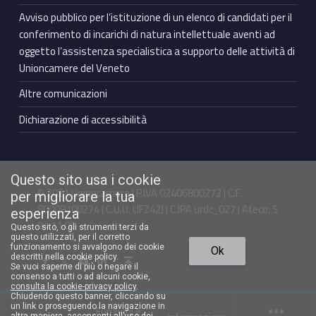
Avviso pubblico per l’istituzione di un elenco di candidati per il
conferimento di incarichi di natura intellettuale aventi ad
oggetto l’assistenza specialistica a supporto delle attività di
Unioncamere del Veneto
Altre comunicazioni
Dichiarazione di accessibilità
Questo sito usa i cookie
© 2021 Unioncamere | P.IVA 02406800272 | C.F.
per migliorare la tua
80009100274 | C.U.U. UFZ42J | C.IPA urdc_027 | Ateco: S
esperienza
94.11.00
Questo sito, o gli strumenti terzi da
questo utilizzati, per il corretto
Torna in cima ↑
funzionamento si avvalgono dei cookie
Ok
Facebook Unioncamere Veneto
Twitter Unioncamere Veneto
Youtube Unioncamere Veneto
Linkedin Unioncamere Veneto
descritti nella cookie policy.
Se vuoi saperne di più o negare il
consenso a tutti o ad alcuni cookie,
consulta la cookie-privacy policy
.
Chiudendo questo banner, cliccando su
un link o proseguendo la navigazione in
Funzioni e