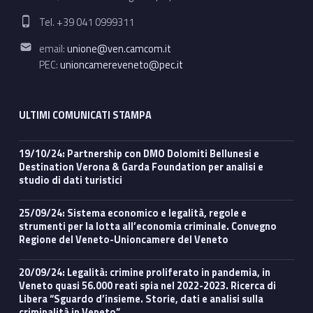
Phone number:
Tel. +39 041 0999311
Email address:
email:
unione@ven.camcom.it
PEC:
unioncamereveneto@pec.it
ULTIMI COMUNICATI STAMPA
19/10/24: Partnership con DMO Dolomiti Bellunesi e
Destination Verona & Garda Foundation per analisi e
studio di dati turistici
25/09/24: Sistema economico e legalità, regole e
strumenti per la lotta all’economia criminale. Convegno
Regione del Veneto-Unioncamere del Veneto
20/09/24: Legalità: crimine proliferato in pandemia, in
Veneto quasi 56.000 reati spia nel 2022-2023. Ricerca di
Libera “Sguardo d’insieme. Storie, dati e analisi sulla
criminalità in Veneto”