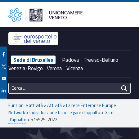
Primary Menu
515525-2022 – Unioncamere del Veneto
Unioncamere del Veneto
Header info sidebar
Facebook Unioncamere Veneto
Sede di Bruxelles
Padova
Treviso-Belluno
Twitter Unioncamere Veneto
Venezia-Rovigo
Verona
Vicenza
Youtube Unioncamere Veneto
Ricerca per:
Linkedin Unioncamere Veneto
Breadcrumbs navigation
Funzioni e attività
>
Attività
>
La rete Enterprise Europe
Network
>
Individuazione bandi e gare d’appalto
>
Gare
d'appalto
>
515525-2022