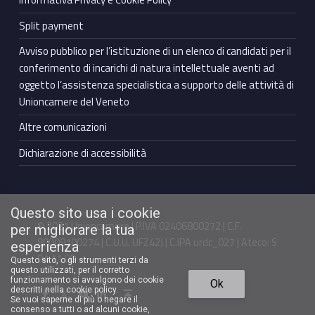
Split payment
Avviso pubblico per l’istituzione di un elenco di candidati per il
conferimento di incarichi di natura intellettuale aventi ad
oggetto l’assistenza specialistica a supporto delle attività di
Unioncamere del Veneto
Altre comunicazioni
Dichiarazione di accessibilità
Questo sito usa i cookie
© 2021 Unioncamere | P.IVA 02406800272 | C.F.
per migliorare la tua
80009100274 | C.U.U. UFZ42J | C.IPA urdc_027 | Ateco: S
esperienza
94.11.00
Questo sito, o gli strumenti terzi da
questo utilizzati, per il corretto
Torna in cima ↑
funzionamento si avvalgono dei cookie
Ok
Facebook Unioncamere Veneto
Twitter Unioncamere Veneto
Youtube Unioncamere Veneto
Linkedin Unioncamere Veneto
descritti nella cookie policy.
Se vuoi saperne di più o negare il
consenso a tutti o ad alcuni cookie,