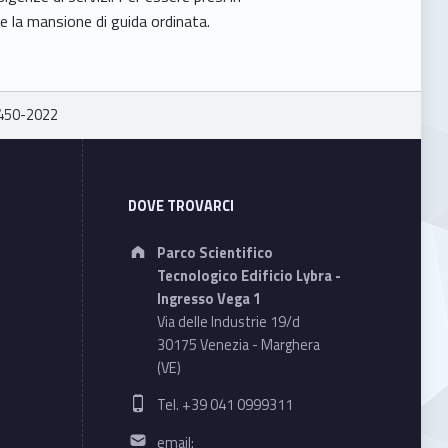
re la mansione di guida ordinata.
450-2022
DOVE TROVARCI
Address:
Parco Scientifico
Tecnologico Edificio Lybra -
Ingresso Vega 1
Via delle Industrie 19/d
30175 Venezia - Marghera
(VE)
Phone number:
Tel. +39 041 0999311
Email address:
email: