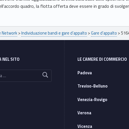
dell'accordo quadro, la flotta offerta deve essere in grado di svolge
pe Network
>
Individuazione bandi e gare d’appalto
>
Gare d'appalto
>
516
A NEL SITO
LE CAMERE DI COMMERCIO
Padova
Treviso-Belluno
Venezia-Rovigo
Verona
Vicenza