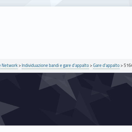
pe Network
>
Individuazione bandi e gare d’appalto
>
Gare d'appalto
>
516