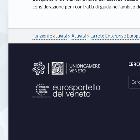
considerazione per i contratti di guida nell'ambito 
Breadcrumbs navigation
Funzioni e attività
>
Attività
>
La rete Enterprise Euro
Footer sidebar
CERC
Ricerca per: