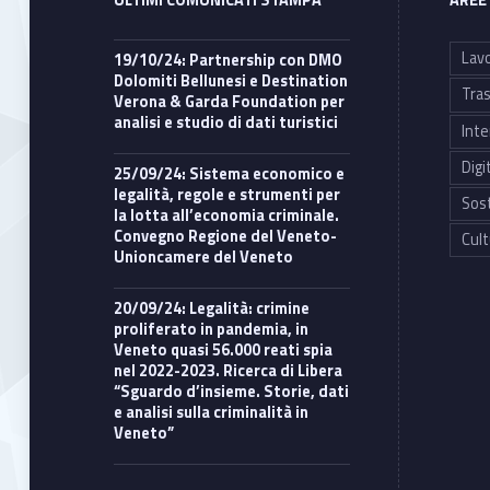
ULTIMI COMUNICATI STAMPA
AREE
Lavo
19/10/24: Partnership con DMO
Dolomiti Bellunesi e Destination
Tras
Verona & Garda Foundation per
analisi e studio di dati turistici
Inte
Digi
25/09/24: Sistema economico e
legalità, regole e strumenti per
Sost
la lotta all’economia criminale.
Convegno Regione del Veneto-
Cult
Unioncamere del Veneto
20/09/24: Legalità: crimine
proliferato in pandemia, in
Veneto quasi 56.000 reati spia
nel 2022-2023. Ricerca di Libera
“Sguardo d’insieme. Storie, dati
e analisi sulla criminalità in
Veneto”