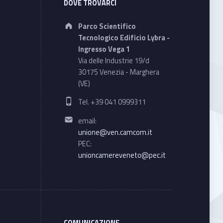
DOVE TROVARCI
Address:
Parco Scientifico
Tecnologico Edificio Lybra -
Ingresso Vega 1
Via delle Industrie 19/d
30175 Venezia - Marghera
(VE)
Phone number:
Tel. +39 041 0999311
Email address:
email:
unione@ven.camcom.it
PEC:
unioncamereveneto@pec.it