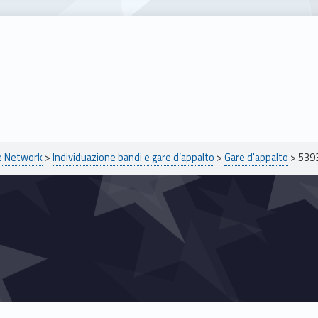
pe Network
>
Individuazione bandi e gare d’appalto
>
Gare d'appalto
>
539