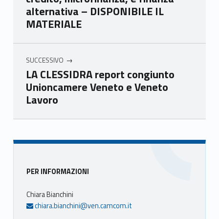
alternativa – DISPONIBILE IL
eto
eto
eto
eto
MATERIALE
SUCCESSIVO
LA CLESSIDRA report congiunto
Unioncamere Veneto e Veneto
Lavoro
Skip back to main navigation
Sidebar
PER INFORMAZIONI
Chiara Bianchini
chiara.bianchini@ven.camcom.it