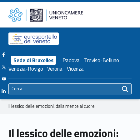
Primary Menu
Unioncamere del Veneto
Il lessico delle emozioni: dalla mente al cuore – Unioncamere del Veneto
Header info sidebar
Facebook Unioncamere Veneto
Sede di Bruxelles
Padova
Treviso-Belluno
Twitter Unioncamere Veneto
Venezia-Rovigo
Verona
Vicenza
Youtube Unioncamere Veneto
Ricerca per:
Linkedin Unioncamere Veneto
Breadcrumbs navigation
Il lessico delle emozioni: dalla mente al cuore
Il lessico delle emozioni: