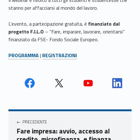
stanno per affacciarsi al mondo del lavoro.
L’evento, a partecipazione gratuita, è
finanziato dal
progetto F.I.L.O
– “Fare, imparare, lavorare, orientarsi”
finanziato da FSE- Fondo Sociale Europeo.
PROGRAMMA
|
REGISTRAZIONI
Face
Twit
Yout
Link
book
ter
ube
edin
Unio
Unio
Unio
Unio
Navigazione articoli
nca
nca
nca
nca
PRECEDENTE
mer
mer
mer
mer
Fare impresa: avvio, accesso al
e
e
e
e
credito, microfinanza, e finanza
Ven
Ven
Ven
Ven