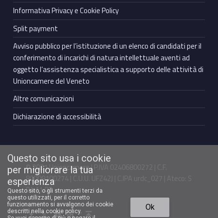
Informativa Privacy e Cookie Policy
Split payment
Avviso pubblico per l’istituzione di un elenco di candidati per il
conferimento di incarichi di natura intellettuale aventi ad
oggetto l’assistenza specialistica a supporto delle attività di
Unioncamere del Veneto
Altre comunicazioni
Dichiarazione di accessibilità
Questo sito usa i cookie
© 2021 Unioncamere | P.IVA 02406800272 | C.F.
per migliorare la tua
80009100274 | C.U.U. UFZ42J | C.IPA urdc_027 | Ateco: S
esperienza
94.11.00
Questo sito, o gli strumenti terzi da
questo utilizzati, per il corretto
Torna in cima ↑
funzionamento si avvalgono dei cookie
Ok
Facebook Unioncamere Veneto
Twitter Unioncamere Veneto
Youtube Unioncamere Veneto
Linkedin Unioncamere Veneto
descritti nella cookie policy.