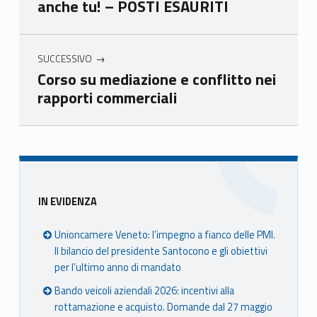
anche tu! – POSTI ESAURITI
Ven
Ven
Ven
Ven
eto
eto
eto
eto
SUCCESSIVO
Corso su mediazione e conflitto nei
rapporti commerciali
Skip back to main navigation
Sidebar
IN EVIDENZA
Unioncamere Veneto: l’impegno a fianco delle PMI.
Il bilancio del presidente Santocono e gli obiettivi
per l’ultimo anno di mandato
Bando veicoli aziendali 2026: incentivi alla
rottamazione e acquisto. Domande dal 27 maggio