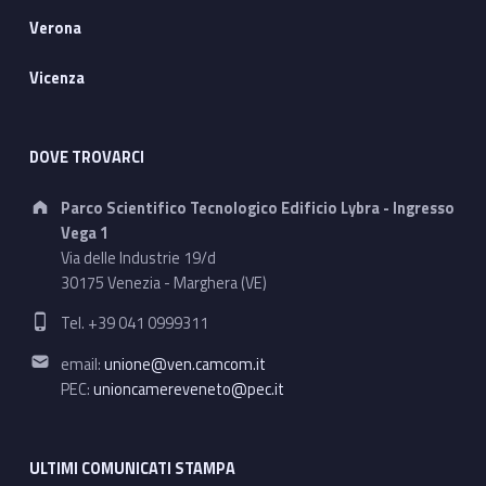
Verona
Vicenza
DOVE TROVARCI
Address:
Parco Scientifico Tecnologico Edificio Lybra - Ingresso
Vega 1
Via delle Industrie 19/d
30175 Venezia - Marghera (VE)
Phone number:
Tel. +39 041 0999311
Email address:
email:
unione@ven.camcom.it
PEC:
unioncamereveneto@pec.it
ULTIMI COMUNICATI STAMPA