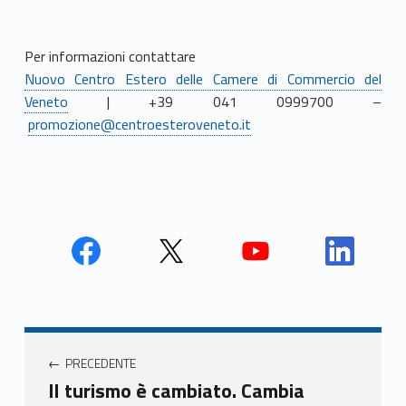
Per informazioni contattare
Nuovo Centro Estero delle Camere di Commercio del
Veneto
| +39 041 0999700 –
promozione@centroesteroveneto.it
Face
Twit
Yout
Link
book
ter
ube
edin
Unio
Unio
Unio
Unio
Navigazione articoli
nca
nca
nca
nca
PRECEDENTE
mer
mer
mer
mer
Il turismo è cambiato. Cambia
e
e
e
e