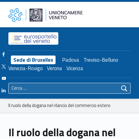
Primary Menu
Unioncamere del Veneto
Il ruolo della dogana nel rilancio del commercio estero – Unioncamere del Veneto
Header info sidebar
Facebook Unioncamere Veneto
Sede di Bruxelles
Padova
Treviso-Belluno
Twitter Unioncamere Veneto
Venezia-Rovigo
Verona
Vicenza
Youtube Unioncamere Veneto
Ricerca per:
Linkedin Unioncamere Veneto
Breadcrumbs navigation
Il ruolo della dogana nel rilancio del commercio estero
Il ruolo della dogana nel