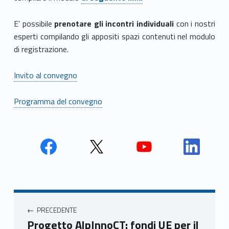
E’ possibile
prenotare gli incontri individuali
con i nostri
esperti compilando gli appositi spazi contenuti nel modulo
di registrazione.
Invito al convegno
Programma del convegno
Face
Twit
Yout
Link
book
ter
ube
edin
Unio
Unio
Unio
Unio
Navigazione articoli
nca
nca
nca
nca
PRECEDENTE
mer
mer
mer
mer
Progetto AlpInnoCT: fondi UE per il
e
e
e
e