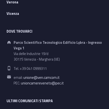
Verona
Vicenza
DOVE TROVARCI
Address:
Parco Scientifico Tecnologico Edificio Lybra - Ingresso
Vega 1
Via delle Industrie 19/d
30175 Venezia - Marghera (VE)
Phone number:
Tel. +39 041 0999311
Email address:
email:
unione@ven.camcom.it
PEC:
unioncamereveneto@pec.it
ULTIMI COMUNICATI STAMPA