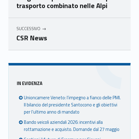
trasporto combinato nelle Alpi
Ven
Ven
Ven
Ven
eto
eto
eto
eto
SUCCESSIVO
CSR News
Skip back to main navigation
Sidebar
IN EVIDENZA
Unioncamere Veneto: l’impegno a fianco delle PMI.
Il bilancio del presidente Santocono e gli obiettivi
per l’ultimo anno di mandato
Bando veicoli aziendali 2026: incentivi alla
rottamazione e acquisto. Domande dal 27 maggio