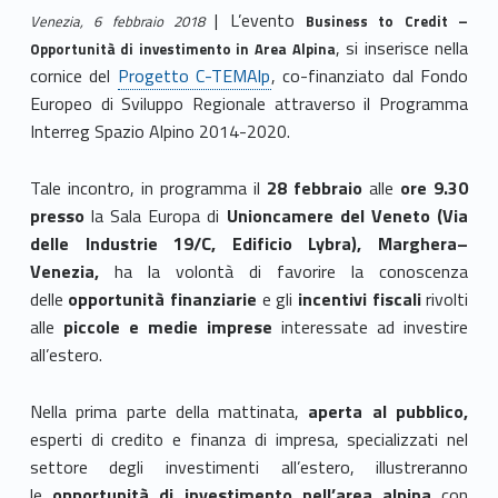
| L’evento
Venezia, 6 febbraio 2018
Business to Credit –
, si inserisce nella
Opportunità di investimento in Area Alpina
cornice del
Progetto C-TEMAlp
, co-finanziato dal Fondo
Europeo di Sviluppo Regionale attraverso il Programma
Interreg Spazio Alpino 2014-2020.
Tale incontro, in programma il
28 febbraio
alle
ore 9.30
presso
la Sala Europa di
Unioncamere del Veneto (Via
delle Industrie
19/C,
Edificio Lybra), Marghera–
Venezia,
ha la volontà di favorire la conoscenza
delle
opportunità finanziarie
e gli
incentivi fiscali
rivolti
alle
piccole e medie imprese
interessate ad investire
all’estero.
Nella prima parte della mattinata,
aperta al pubblico,
esperti di credito e finanza di impresa, specializzati nel
settore degli investimenti all’estero, illustreranno
le
opportunità di
investimento nell’area alpina
con