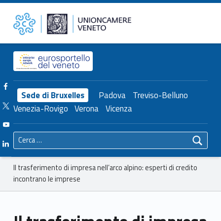
Primary Menu
Unioncamere del Veneto
Il trasferimento di impresa nell’arco alpino: esperti di credito incontrano le imprese – Unioncamere del Veneto
Header info sidebar
Facebook Unioncamere Veneto
Sede di Bruxelles
Padova
Treviso-Belluno
Twitter Unioncamere Veneto
Venezia-Rovigo
Verona
Vicenza
Youtube Unioncamere Veneto
Ricerca per:
Linkedin Unioncamere Veneto
Breadcrumbs navigation
Il trasferimento di impresa nell’arco alpino: esperti di credito
incontrano le imprese